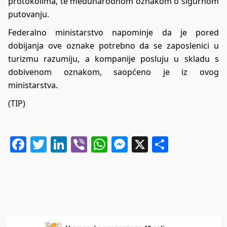
protokolima, te međunarodnom oznakom o sigurnom
putovanju.
Federalno ministarstvo napominje da je pored
dobijanja ove oznake potrebno da se zaposlenici u
turizmu razumiju, a kompanije posluju u skladu s
dobivenom oznakom, saopćeno je iz ovog
ministarstva.
(TIP)
Facebook
Twitter
LinkedIn
Viber
WhatsApp
Messenger
X
Share