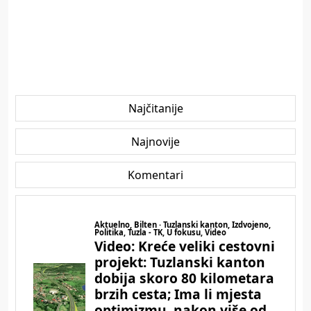
Najčitanije
Najnovije
Komentari