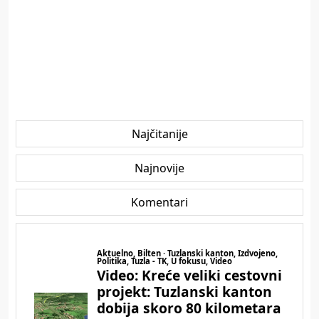
Najčitanije
Najnovije
Komentari