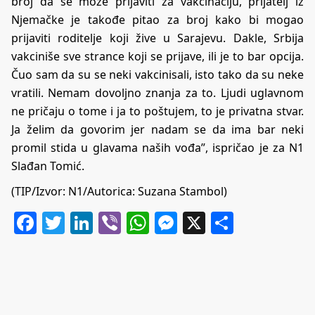
broj da se može prijaviti za vakcinaciju, prijatelj iz
Njemačke je takođe pitao za broj kako bi mogao
prijaviti roditelje koji žive u Sarajevu. Dakle, Srbija
vakciniše sve strance koji se prijave, ili je to bar opcija.
Čuo sam da su se neki vakcinisali, isto tako da su neke
vratili. Nemam dovoljno znanja za to. Ljudi uglavnom
ne pričaju o tome i ja to poštujem, to je privatna stvar.
Ja želim da govorim jer nadam se da ima bar neki
promil stida u glavama naših vođa”, ispričao je za N1
Slađan Tomić.
(TIP/Izvor:
N1
/Autorica: Suzana Stambol)
Facebook
Twitter
LinkedIn
Viber
WhatsApp
Messenger
X
Share