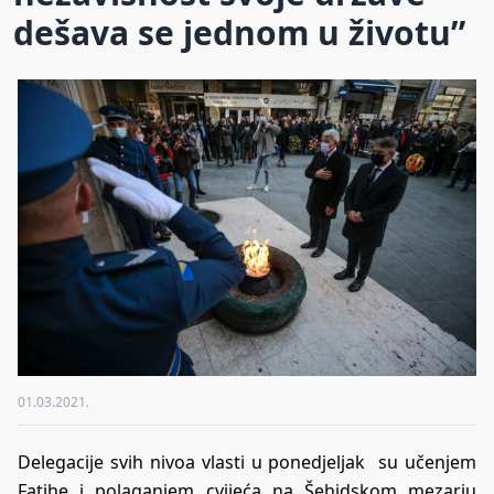
dešava se jednom u životu”
01.03.2021.
Delegacije svih nivoa vlasti u ponedjeljak su učenjem
Fatihe i polaganjem cvijeća na Šehidskom mezarju