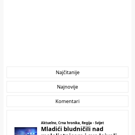
Najčitanije
Najnovije
Komentari