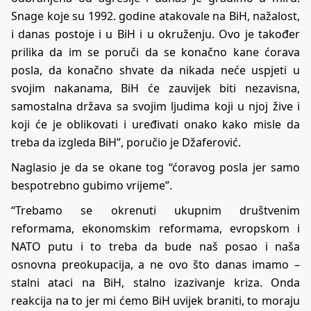
Snage koje su 1992. godine atakovale na BiH, nažalost,
i danas postoje i u BiH i u okruženju. Ovo je također
prilika da im se poruči da se konačno kane ćorava
posla, da konačno shvate da nikada neće uspjeti u
svojim nakanama, BiH će zauvijek biti nezavisna,
samostalna država sa svojim ljudima koji u njoj žive i
koji će je oblikovati i uređivati onako kako misle da
treba da izgleda BiH”, poručio je Džaferović.
Naglasio je da se okane tog “ćoravog posla jer samo
bespotrebno gubimo vrijeme”.
“Trebamo se okrenuti ukupnim društvenim
reformama, ekonomskim reformama, evropskom i
NATO putu i to treba da bude naš posao i naša
osnovna preokupacija, a ne ovo što danas imamo –
stalni ataci na BiH, stalno izazivanje kriza. Onda
reakcija na to jer mi ćemo BiH uvijek braniti, to moraju