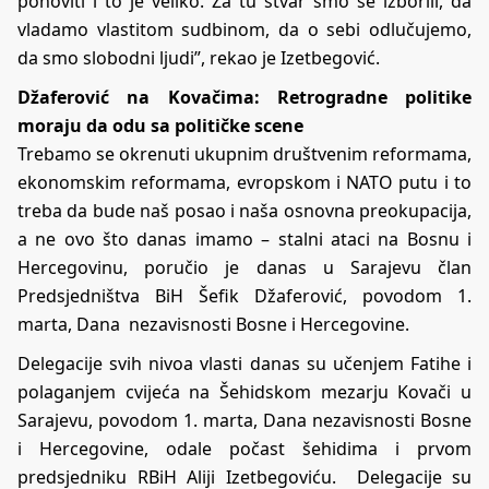
ponoviti i to je veliko. Za tu stvar smo se izborili, da
vladamo vlastitom sudbinom, da o sebi odlučujemo,
da smo slobodni ljudi”, rekao je Izetbegović.
Džaferović na Kovačima: Retrogradne politike
moraju da odu sa političke scene
Trebamo se okrenuti ukupnim društvenim reformama,
ekonomskim reformama, evropskom i NATO putu i to
treba da bude naš posao i naša osnovna preokupacija,
a ne ovo što danas imamo – stalni ataci na Bosnu i
Hercegovinu, poručio je danas u Sarajevu član
Predsjedništva BiH Šefik Džaferović, povodom 1.
marta, Dana nezavisnosti Bosne i Hercegovine.
Delegacije svih nivoa vlasti danas su učenjem Fatihe i
polaganjem cvijeća na Šehidskom mezarju Kovači u
Sarajevu, povodom 1. marta, Dana nezavisnosti Bosne
i Hercegovine, odale počast šehidima i prvom
predsjedniku RBiH Aliji Izetbegoviću. Delegacije su