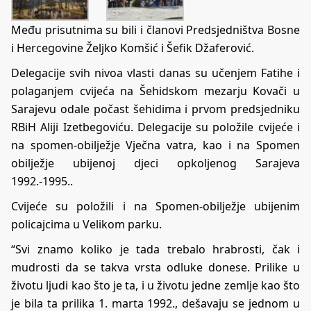
Među prisutnima su bili i članovi Predsjedništva Bosne
i Hercegovine Željko Komšić i Šefik Džaferović.
Delegacije svih nivoa vlasti danas su učenjem Fatihe i
polaganjem cvijeća na Šehidskom mezarju Kovači u
Sarajevu odale počast šehidima i prvom predsjedniku
RBiH Aliji Izetbegoviću. Delegacije su položile cvijeće i
na spomen-obilježje Vječna vatra, kao i na Spomen
obilježje ubijenoj djeci opkoljenog Sarajeva
1992.-1995..
Cvijeće su položili i na Spomen-obilježje ubijenim
policajcima u Velikom parku.
“Svi znamo koliko je tada trebalo hrabrosti, čak i
mudrosti da se takva vrsta odluke donese. Prilike u
životu ljudi kao što je ta, i u životu jedne zemlje kao što
je bila ta prilika 1. marta 1992., dešavaju se jednom u