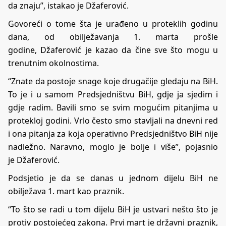
da znaju”, istakao je Džaferović.
Govoreći o tome šta je urađeno u proteklih godinu
dana, od obilježavanja 1. marta prošle
godine, Džaferović je kazao da čine sve što mogu u
trenutnim okolnostima.
“Znate da postoje snage koje drugačije gledaju na BiH.
To je i u samom Predsjedništvu BiH, gdje ja sjedim i
gdje radim. Bavili smo se svim mogućim pitanjima u
protekloj godini. Vrlo često smo stavljali na dnevni red
i ona pitanja za koja operativno Predsjedništvo BiH nije
nadležno. Naravno, moglo je bolje i više”, pojasnio
je Džaferović.
Podsjetio je da se danas u jednom dijelu BiH ne
obilježava 1. mart kao praznik.
“To što se radi u tom dijelu BiH je ustvari nešto što je
protiv postojećeg zakona. Prvi mart je državni praznik,