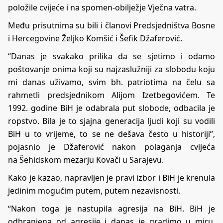
položile cvijeće i na spomen-obilježje Vječna vatra.
Među prisutnima su bili i članovi Predsjedništva Bosne
i Hercegovine Željko Komšić i Šefik Džaferović.
“Danas je svakako prilika da se sjetimo i odamo
poštovanje onima koji su najzaslužniji za slobodu koju
mi danas uživamo, svim bh. patriotima na čelu sa
rahmetli predsjednikom Alijom Izetbegovićem. Te
1992. godine BiH je odabrala put slobode, odbacila je
ropstvo. Bila je to sjajna generacija ljudi koji su vodili
BiH u to vrijeme, to se ne dešava često u historiji”,
pojasnio je Džaferović nakon polaganja cvijeća
na Šehidskom mezarju Kovači u Sarajevu.
Kako je kazao, napravljen je pravi izbor i BiH je krenula
jedinim mogućim putem, putem nezavisnosti.
“Nakon toga je nastupila agresija na BiH. BiH je
odbranjena od agresije i danas je gradimo u miru.