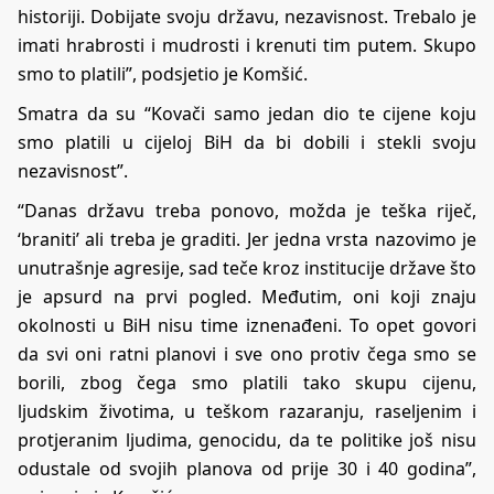
historiji. Dobijate svoju državu, nezavisnost. Trebalo je
imati hrabrosti i mudrosti i krenuti tim putem. Skupo
smo to platili”, podsjetio je Komšić.
Smatra da su “Kovači samo jedan dio te cijene koju
smo platili u cijeloj BiH da bi dobili i stekli svoju
nezavisnost”.
“Danas državu treba ponovo, možda je teška riječ,
‘braniti’ ali treba je graditi. Jer jedna vrsta nazovimo je
unutrašnje agresije, sad teče kroz institucije države što
je apsurd na prvi pogled. Međutim, oni koji znaju
okolnosti u BiH nisu time iznenađeni. To opet govori
da svi oni ratni planovi i sve ono protiv čega smo se
borili, zbog čega smo platili tako skupu cijenu,
ljudskim životima, u teškom razaranju, raseljenim i
protjeranim ljudima, genocidu, da te politike još nisu
odustale od svojih planova od prije 30 i 40 godina”,