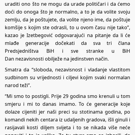
uraditi ono što ne mogu da urade političari i da ćemo
doći do onoga što je normalno, a to je da volite svoju
zemlju, da je poštujete, da volite njeno ime, da poštuje
komšije s kojim ste odrasli, to u ovom času nije tako”,
kazao je Izetbegović odgovarajući na pitanje da li će
mlađe generacije dočekati da sva tri člana
Predsjedništva BiH i sve stranke u BiH
Dan nezavisnosti obilježe na jedinstven način.
Smatra da “sloboda, nezavisnost i vladanje vlastitom
sudbinom su vrijednosti i ciljevi kojim svaki normalan
narod teži”.
“Mi smo to postigli. Prije 29 godina smo krenuli u tom
smjeru i mi to danas imamo. To će generacije koje
dolaze cijeniti jer naši preci su stotinama godina, po
komandi nekih centara iz udaljenih gradova, išli ginuli i
rasijavali kosti diljem svijeta i to se nikada više neće