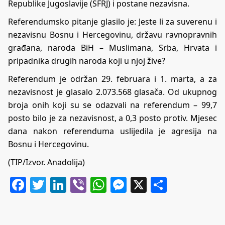
Republike Jugoslavije (SFRJ) i postane nezavisna.
Referendumsko pitanje glasilo je: Jeste li za suverenu i
nezavisnu Bosnu i Hercegovinu, državu ravnopravnih
građana, naroda BiH – Muslimana, Srba, Hrvata i
pripadnika drugih naroda koji u njoj žive?
Referendum je održan 29. februara i 1. marta, a za
nezavisnost je glasalo 2.073.568 glasača. Od ukupnog
broja onih koji su se odazvali na referendum – 99,7
posto bilo je za nezavisnost, a 0,3 posto protiv. Mjesec
dana nakon referenduma uslijedila je agresija na
Bosnu i Hercegovinu.
(TIP/Izvor. Anadolija)
Facebook
Twitter
LinkedIn
Viber
WhatsApp
Messenger
X
Share