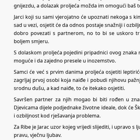
gnijezdu, a dolazak proljeća možda im omogući baš t
Jarci koji su sami vjerojatno će upoznati nekoga s kim
sad u vezi, osjetit će da odnos postaje snažniji i ozbi
dobro povezati s partnerom, no to bi se uskoro tre
boljem smjeru.
S dolaskom proljeća pojedini pripadnici ovog znaka m
moguće i da zajedno presele u inozemstvo.
Samci će već s prvim danima proljeća osjetiti leptiriće
zagrljaj prvoj osobi koja naiđe i pobudi njihovu pažnj
srodnu dušu, a kad naiđe, to će itekako osjetiti.
Savršen partner za njih mogao bi biti rođen u znak
Djevicama dijele podjednake životne ideale, dok će Šk
i ozbiljnost kod rješavanja problema.
Za Ribe je Jarac uzor kojeg vrijedi slijediti, i upravo
pravu, vječnu ljubav.