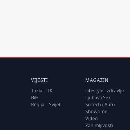
VIJESTI
MAGAZIN
Tuzla – TK
Lifestyle i zdravlje
BiH
Ljubav i Sex
Regija – Svijet
Scitech i Auto
Showtime
Video
Zanimljivosti