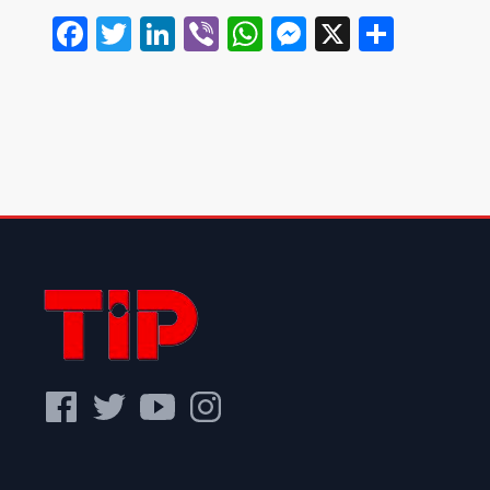
Facebook
Twitter
LinkedIn
Viber
WhatsApp
Messenger
X
Share