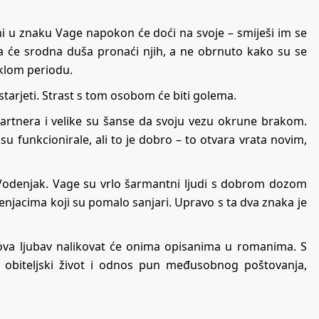
ni u znaku Vage napokon će doći na svoje – smiješi im se
a će srodna duša pronaći njih, a ne obrnuto kako su se
eklom periodu.
tarjeti. Strast s tom osobom će biti golema.
z partnera i velike su šanse da svoju vezu okrune brakom.
isu funkcionirale, ali to je dobro – to otvara vrata novim,
 i Vodenjak. Vage su vrlo šarmantni ljudi s dobrom dozom
denjacima koji su pomalo sanjari. Upravo s ta dva znaka je
ihova ljubav nalikovat će onima opisanima u romanima. S
 obiteljski život i odnos pun međusobnog poštovanja,