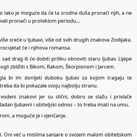
o lako je moguće da će ta srodna duša pronaći njih, a ne
avali pronaći u proteklom periodu…
iše sreće u ljubavi, više od svih drugih znakova Zodijaka.
ocvjetat će i njihova romansa.
ad drag ili će dobiti priliku obnoviti staru ljubav. Lijepe
mogli zbližiti s Bikom, Rakom, Škorpionom i Jarcem.
a bi im donijeti duboku ljubav za kojom tragaju te
treba da bi pokazale svoju najbolju stranu.
odeni znakovi jer su slični, dobro se slažu i privlače
adan ljubavni i obiteljski odnos – to treba imati na umu.
erom, a moguće je i vjenčanje.
lji. Oni već u mislima sanjare o svojem malom obiteljskom