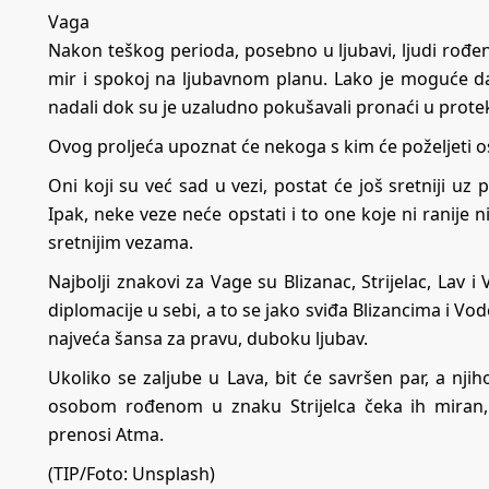
Vaga
Nakon teškog perioda, posebno u ljubavi, ljudi rođe
mir i spokoj na ljubavnom planu. Lako je moguće d
nadali dok su je uzaludno pokušavali pronaći u prot
Ovog proljeća upoznat će nekoga s kim će poželjeti os
Oni koji su već sad u vezi, postat će još sretniji u
Ipak, neke veze neće opstati i to one koje ni ranije n
sretnijim vezama.
Najbolji znakovi za Vage su Blizanac, Strijelac, Lav
diplomacije u sebi, a to se jako sviđa Blizancima i Vo
najveća šansa za pravu, duboku ljubav.
Ukoliko se zaljube u Lava, bit će savršen par, a nj
osobom rođenom u znaku Strijelca čeka ih miran,
prenosi
Atma
.
(TIP/Foto: Unsplash)