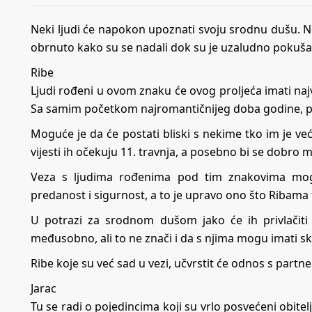
Neki ljudi će napokon upoznati svoju srodnu dušu. N
obrnuto kako su se nadali dok su je uzaludno pokuš
Ribe
Ljudi rođeni u ovom znaku će ovog proljeća imati najv
Sa samim početkom najromantičnijeg doba godine, pr
Moguće je da će postati bliski s nekime tko im je već s
vijesti ih očekuju 11. travnja, a posebno bi se dobro 
Veza s ljudima rođenima pod tim znakovima mogl
predanost i sigurnost, a to je upravo ono što Ribama 
U potrazi za srodnom dušom jako će ih privlačiti v
međusobno, ali to ne znači i da s njima mogu imati skl
Ribe koje su već sad u vezi, učvrstit će odnos s partn
Jarac
Tu se radi o pojedincima koji su vrlo posvećeni obite