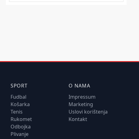
SPORT
O NAMA
Fudbal
Impressum
Košarka
Marketing
Tenis
Uslovi korištenja
Rukomet
Kontakt
Odbojka
Plivanje