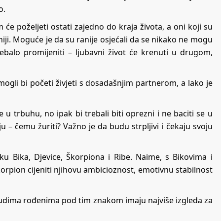
o.
 će poželjeti ostati zajedno do kraja života, a oni koji su
ljniji. Moguće je da su ranije osjećali da se nikako ne mogu
balo promijeniti – ljubavni život će krenuti u drugom,
ogli bi početi živjeti s dosadašnjim partnerom, a lako je
 u trbuhu, no ipak bi trebali biti oprezni i ne baciti se u
u – čemu žuriti? Važno je da budu strpljivi i čekaju svoju
u Bika, Djevice, Škorpiona i Ribe. Naime, s Bikovima i
orpion cijeniti njihovu ambicioznost, emotivnu stabilnost
 s ljudima rođenima pod tim znakom imaju najviše izgleda za