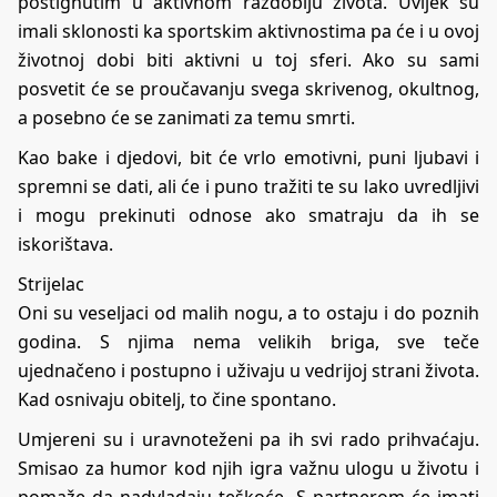
postignutim u aktivnom razdoblju života. Uvijek su
imali sklonosti ka sportskim aktivnostima pa će i u ovoj
životnoj dobi biti aktivni u toj sferi. Ako su sami
posvetit će se proučavanju svega skrivenog, okultnog,
a posebno će se zanimati za temu smrti.
Kao bake i djedovi, bit će vrlo emotivni, puni ljubavi i
spremni se dati, ali će i puno tražiti te su lako uvredljivi
i mogu prekinuti odnose ako smatraju da ih se
iskorištava.
Strijelac
Oni su veseljaci od malih nogu, a to ostaju i do poznih
godina. S njima nema velikih briga, sve teče
ujednačeno i postupno i uživaju u vedrijoj strani života.
Kad osnivaju obitelj, to čine spontano.
Umjereni su i uravnoteženi pa ih svi rado prihvaćaju.
Smisao za humor kod njih igra važnu ulogu u životu i