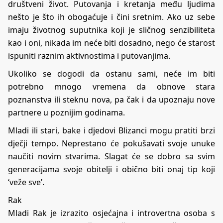
društveni život. Putovanja i kretanja među ljudima
nešto je što ih obogaćuje i čini sretnim. Ako uz sebe
imaju životnog suputnika koji je sličnog senzibiliteta
kao i oni, nikada im neće biti dosadno, nego će starost
ispuniti raznim aktivnostima i putovanjima.
Ukoliko se dogodi da ostanu sami, neće im biti
potrebno mnogo vremena da obnove stara
poznanstva ili steknu nova, pa čak i da upoznaju nove
partnere u poznijim godinama.
Mladi ili stari, bake i djedovi Blizanci mogu pratiti brzi
dječji tempo. Neprestano će pokušavati svoje unuke
naučiti novim stvarima. Slagat će se dobro sa svim
generacijama svoje obitelji i obično biti onaj tip koji
‘veže sve’.
Rak
Mladi Rak je izrazito osjećajna i introvertna osoba s