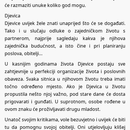
će razmaziti unuke koliko god mogu.
Djevica
Djevice uvijek žele znati unaprijed što će se događati.
Tako i u slučaju odluke o zajedničkom životu s
partnerom, najprije sagledaju kakva je njihova
zajednička budućnost, a isto čine i pri planiranju
poslova, obitelji…
U kasnijim godinama života Djevice postaju sve
zahtjevnije u perfekciji organizacije života i poslovnih
obaveza. Svaka sitnica u njihovom životu treba imati
točno određeno mjesto. Ako je Djevica u životu
propustila nešto njoj važno, pod stare dane će dosta
prigovarati i gunđati. U suprotnom, osobe rođene u
ovom znaku će proživljavati drugu mladost.
Unatoč svojim kritikama, vole bezuvjetno i uvijek će biti
tu da pomognu svojoj obitelji. Oni utjelovljuju klišej