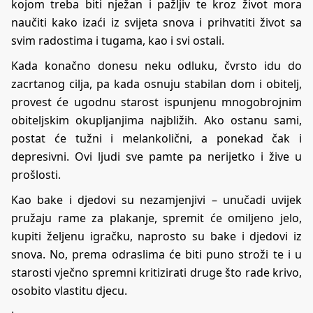
kojom treba biti nježan i pažljiv te kroz život mora
naučiti kako izaći iz svijeta snova i prihvatiti život sa
svim radostima i tugama, kao i svi ostali.
Kada konačno donesu neku odluku, čvrsto idu do
zacrtanog cilja, pa kada osnuju stabilan dom i obitelj,
provest će ugodnu starost ispunjenu mnogobrojnim
obiteljskim okupljanjima najbližih. Ako ostanu sami,
postat će tužni i melankolični, a ponekad čak i
depresivni. Ovi ljudi sve pamte pa nerijetko i žive u
prošlosti.
Kao bake i djedovi su nezamjenjivi – unučadi uvijek
pružaju rame za plakanje, spremit će omiljeno jelo,
kupiti željenu igračku, naprosto su bake i djedovi iz
snova. No, prema odraslima će biti puno stroži te i u
starosti vječno spremni kritizirati druge što rade krivo,
osobito vlastitu djecu.