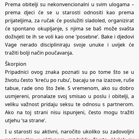
Prema obitelji su nekonvencionalni u svim ulogama –
prema djeci će se u starosti odnositi kao prema
prijateljima, za ručak će poslužiti sladoled, organizirat
će spontano okupljanje, s njima se baš može svašta
doživjeti te ih se voli kao one ‘posebne’. Bake i djedovi
Vage nerado discipliniraju svoje unuke i uvijek će
tražiti bolji način poučavanja.
Škorpion
Pripadnici ovog znaka poznati su po tome što se u
životu često ‘kreću po rubu’, bacaju se na izazove, ruše
tabue, rade ono što žele. S vremenom, ako su dobro
usmjereni, pronalaze svoj smisao u poslu i obitelji, a
veliku važnost pridaju seksu te odnosu s partnerom.
Ako na toj strani nisu ispunjeni, često mogu tražiti
utjehu ‘sa strane’.
I u starosti su aktivni, naročito ukoliko su zadovoljni