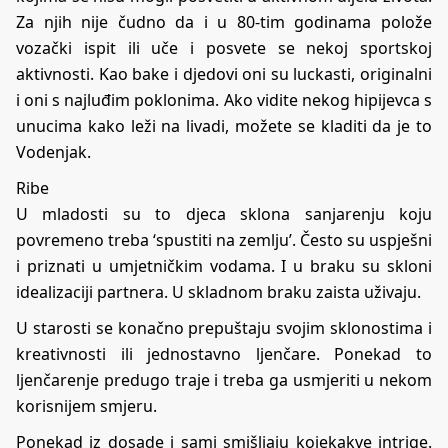
Za njih nije čudno da i u 80-tim godinama polože
vozački ispit ili uče i posvete se nekoj sportskoj
aktivnosti. Kao bake i djedovi oni su luckasti, originalni
i oni s najluđim poklonima. Ako vidite nekog hipijevca s
unucima kako leži na livadi, možete se kladiti da je to
Vodenjak.
Ribe
U mladosti su to djeca sklona sanjarenju koju
povremeno treba ‘spustiti na zemlju’. Često su uspješni
i priznati u umjetničkim vodama. I u braku su skloni
idealizaciji partnera. U skladnom braku zaista uživaju.
U starosti se konačno prepuštaju svojim sklonostima i
kreativnosti ili jednostavno ljenčare. Ponekad to
ljenčarenje predugo traje i treba ga usmjeriti u nekom
korisnijem smjeru.
Ponekad iz dosade i sami smišljaju kojekakve intrige.