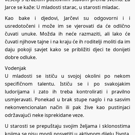
Jarce se kaže: U mladosti starac, u starosti mladac.
Kao bake i djedovi, Jarčevi su odgovorni i i
usredotočeni i može im se vjerovati da će odlično
čuvati unuke. Možda ih neće razmaziti, ali lako će
čuvati njihove tajne i na kraju će ih roditelji moliti da im
daju pokoji savjet kako se približiti djeci te donijeti
dobre odluke.
Vodenjak
U mladosti se ističu u svojoj okolini po nekom
specifičnom talentu. Ističu se i po svakojakim
ludorijama i zato ih treba kontrolirati i pravilno
usmjeravati. Ponekad u brak stupe naglo i na sasvim
nekonvencionalan način ili pak žive kao pustinjaci
održavajući neke isprekidane veze.
U starosti se prepuštaju svojim željama i sklonostima
kojima se nisu mogli posvetiti u aktivnom dijelu života.