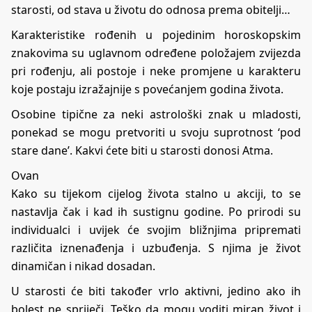
starosti, od stava u životu do odnosa prema obitelji…
Karakteristike rođenih u pojedinim horoskopskim
znakovima su uglavnom određene položajem zvijezda
pri rođenju, ali postoje i neke promjene u karakteru
koje postaju izražajnije s povećanjem godina života.
Osobine tipične za neki astrološki znak u mladosti,
ponekad se mogu pretvoriti u svoju suprotnost ‘pod
stare dane’. Kakvi ćete biti u starosti donosi
Atma
.
Ovan
Kako su tijekom cijelog života stalno u akciji, to se
nastavlja čak i kad ih sustignu godine. Po prirodi su
individualci i uvijek će svojim bližnjima pripremati
različita iznenađenja i uzbuđenja. S njima je život
dinamičan i nikad dosadan.
U starosti će biti također vrlo aktivni, jedino ako ih
bolest ne spriječi. Teško da mogu voditi miran život i