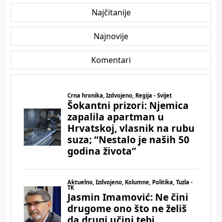
Najčitanije
Najnovije
Komentari