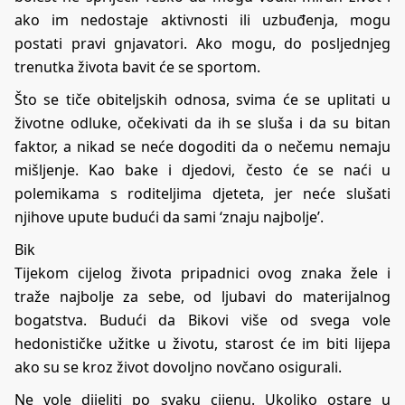
ako im nedostaje aktivnosti ili uzbuđenja, mogu
postati pravi gnjavatori. Ako mogu, do posljednjeg
trenutka života bavit će se sportom.
Što se tiče obiteljskih odnosa, svima će se uplitati u
životne odluke, očekivati da ih se sluša i da su bitan
faktor, a nikad se neće dogoditi da o nečemu nemaju
mišljenje. Kao bake i djedovi, često će se naći u
polemikama s roditeljima djeteta, jer neće slušati
njihove upute budući da sami ‘znaju najbolje’.
Bik
Tijekom cijelog života pripadnici ovog znaka žele i
traže najbolje za sebe, od ljubavi do materijalnog
bogatstva. Budući da Bikovi više od svega vole
hedonističke užitke u životu, starost će im biti lijepa
ako su se kroz život dovoljno novčano osigurali.
Ne vole dijeliti po svaku cijenu. Ukoliko ostare u