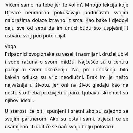
‘Vičem samo na tebe jer te volim’. Mnogo lekcija koje
Djevice neumorno pokušavaju podučavati svojim
najdražima dolaze izravno iz srca. Kao bake i djedovi
daju sve od sebe da im unuci budu što uspješniji i
ostvare svoj pun potencijal.
Vaga
Pripadnici ovog znaka su veseli i nasmijani, druželjubivi
i vode računa o svom imidžu. Najčešće su u centru
pažnje u svom okruženju. No, pri donošenju bilo
kakvih odluka su vrlo neodlučni. Brak im je nešto
najvažnije u životu, jer oni na život gledaju kao na
nešto što treba proživjeti u paru. Ljubav i iskrenost su
njihovi ideali.
U starosti će biti ispunjeni i sretni ako su zajedno sa
svojim partnerom. Ako su ostali sami, osjećat će se
usamljeno i trudit će se naći svoju bolju polovicu.