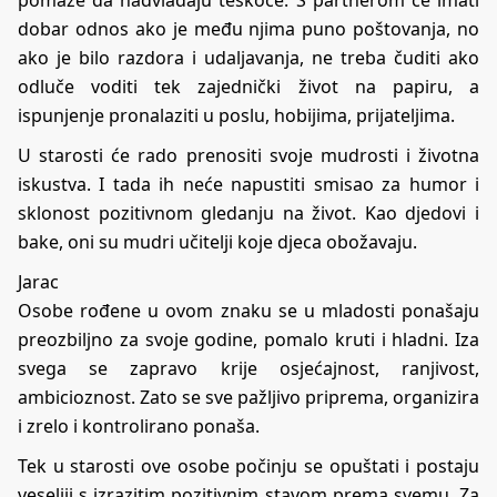
pomaže da nadvladaju teškoće. S partnerom će imati
dobar odnos ako je među njima puno poštovanja, no
ako je bilo razdora i udaljavanja, ne treba čuditi ako
odluče voditi tek zajednički život na papiru, a
ispunjenje pronalaziti u poslu, hobijima, prijateljima.
U starosti će rado prenositi svoje mudrosti i životna
iskustva. I tada ih neće napustiti smisao za humor i
sklonost pozitivnom gledanju na život. Kao djedovi i
bake, oni su mudri učitelji koje djeca obožavaju.
Jarac
Osobe rođene u ovom znaku se u mladosti ponašaju
preozbiljno za svoje godine, pomalo kruti i hladni. Iza
svega se zapravo krije osjećajnost, ranjivost,
ambicioznost. Zato se sve pažljivo priprema, organizira
i zrelo i kontrolirano ponaša.
Tek u starosti ove osobe počinju se opuštati i postaju
veseliji s izrazitim pozitivnim stavom prema svemu. Za