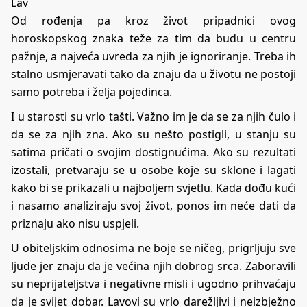
Lav
Od rođenja pa kroz život pripadnici ovog
horoskopskog znaka teže za tim da budu u centru
pažnje, a najveća uvreda za njih je ignoriranje. Treba ih
stalno usmjeravati tako da znaju da u životu ne postoji
samo potreba i želja pojedinca.
I u starosti su vrlo tašti. Važno im je da se za njih čulo i
da se za njih zna. Ako su nešto postigli, u stanju su
satima pričati o svojim dostignućima. Ako su rezultati
izostali, pretvaraju se u osobe koje su sklone i lagati
kako bi se prikazali u najboljem svjetlu. Kada dođu kući
i nasamo analiziraju svoj život, ponos im neće dati da
priznaju ako nisu uspjeli.
U obiteljskim odnosima ne boje se ničeg, prigrljuju sve
ljude jer znaju da je većina njih dobrog srca. Zaboravili
su neprijateljstva i negativne misli i ugodno prihvaćaju
da je svijet dobar. Lavovi su vrlo darežljivi i neizbježno