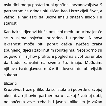
oskudici, mogu postati puni gorčine i nezadovoljstva. S
partnerom će odnos biti sličan kao i kroz cijeli život, a
važno je naglasiti da Bikovi imaju snažan libido i u
starosti.
Kao bake i djedovi bit će omiljeni među unucima jer će
se s njima osjećati prirodno i ugodno. Njihova
iskrenost može biti poput daška svježeg zraka
zbunjenoj djeci i zabrinutim roditeljima. Neosporno su
odgovorni i njihov praktični pogled na život uči unuke
da budu zahvalni na svemu što imaju. Međutim,
njihova tvrdoglavost može ih dovesti do obiteljskih
sukoba.
Blizanci
Kroz život traže priliku da se istaknu i potvrde u svojoj
okolini, a njihovim partnerima u svakoj životnoj dobi,
od početka veze treba biti jasno koliko im je važan