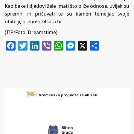
Kao bake i djedovi žele imati što bliže odnose, uvijek su
spremni ih pričuvati te su kamen temeljac svoje
obitelji, prenosi 24sata.hr.
(TIP/Foto:
Dreamstime)
Facebook
Twitter
LinkedIn
Viber
WhatsApp
Messenger
X
Share