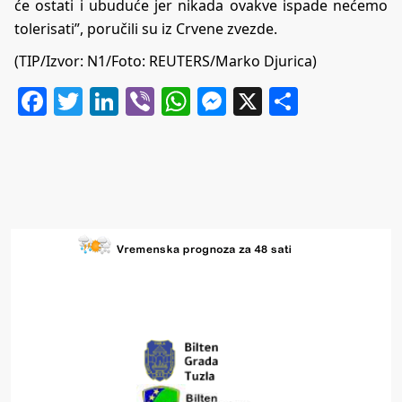
će ostati i ubuduće jer nikada ovakve ispade nećemo
tolerisati”, poručili su iz Crvene zvezde.
(TIP/Izvor:
N1
/Foto: REUTERS/Marko Djurica)
Facebook
Twitter
LinkedIn
Viber
WhatsApp
Messenger
X
Share