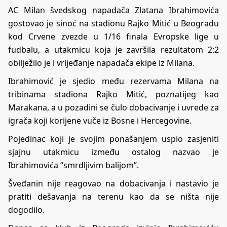
AC Milan švedskog napadača Zlatana Ibrahimovića
gostovao je sinoć na stadionu Rajko Mitić u Beogradu
kod Crvene zvezde u 1/16 finala Evropske lige u
fudbalu, a utakmicu koja je završila rezultatom 2:2
obilježilo je i vrijeđanje napadača ekipe iz Milana.
Ibrahimović je sjedio među rezervama Milana na
tribinama stadiona Rajko Mitić, poznatijeg kao
Marakana, a u pozadini se čulo dobacivanje i uvrede za
igrača koji korijene vuče iz Bosne i Hercegovine.
Pojedinac koji je svojim ponašanjem uspio zasjeniti
sjajnu utakmicu između ostalog nazvao je
Ibrahimovića “smrdljivim balijom”.
Šveđanin nije reagovao na dobacivanja i nastavio je
pratiti dešavanja na terenu kao da se ništa nije
dogodilo.