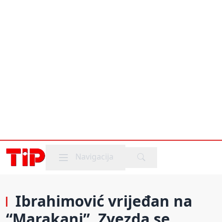
Mobile menu
Navigacija
Ibrahimović vrijeđan na
“Marakani”, Zvezda se