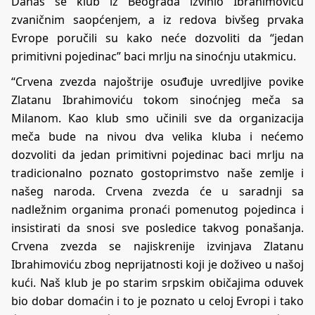
Danas se klub iz Beograda izvinio Ibrahimoviću
zvaničnim saopćenjem, a iz redova bivšeg prvaka
Evrope poručili su kako neće dozvoliti da “jedan
primitivni pojedinac” baci mrlju na sinoćnju utakmicu.
“Crvena zvezda najoštrije osuđuje uvredljive povike
Zlatanu Ibrahimoviću tokom sinoćnjeg meča sa
Milanom. Кao klub smo učinili sve da organizacija
meča bude na nivou dva velika kluba i nećemo
dozvoliti da jedan primitivni pojedinac baci mrlju na
tradicionalno poznato gostoprimstvo naše zemlje i
našeg naroda. Crvena zvezda će u saradnji sa
nadležnim organima pronaći pomenutog pojedinca i
insistirati da snosi sve posledice takvog ponašanja.
Crvena zvezda se najiskrenije izvinjava Zlatanu
Ibrahimoviću zbog neprijatnosti koji je doživeo u našoj
kući. Naš klub je po starim srpskim običajima oduvek
bio dobar domaćin i to je poznato u celoj Evropi i tako