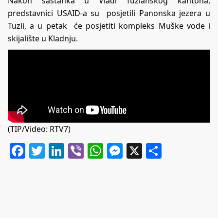
Nakon sastanka u Vladi Tuzlanskog kantona,
predstavnici USAID-a su posjetili Panonska jezera u
Tuzli, a u petak će posjetiti kompleks Muške vode i
skijalište u Kladnju.
(TIP/Video: RTV7)
Facebook
Twitter
LinkedIn
Viber
WhatsApp
Messenger
X
Share