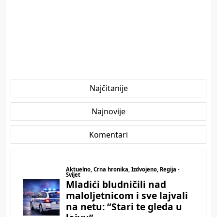
Najčitanije
Najnovije
Komentari