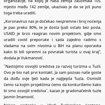
organizacije, na kojoj je naša zemlja zauzimala 105.
mjesto među 142 zemlje, ukazivao je da se još puno
toga treba uraditi.
„Koronavirus nas je dočekao nespremne i broj noćenja
je pao preko 80%, te je dosta ljudi ostalo bez posla.
USAID je brzo reagirao novim projektom, gdje smo
uradili covid preporuke i sada zajedno radimo s
vladama na svim nivoima u BiH na planu oporavka
kako bi bili spremni za povratak turista u ovaj kraj”,
dodala je Vukmanović.
˝Nastojimo osvojiti sredstva za razvoj turizma u Tuzli.
Ovo je bio naš prvi kontakt. Ja sam pozvao naše goste
da dođu ovje ljeti kada je najljepša Tuzla. Osmislit
ćemo sa kojim projektima ćemo da konkurišemo kako
bi smo osvojili sredstva˝, kazao je gradonačelnik tuzle
Jasmin Imamović.