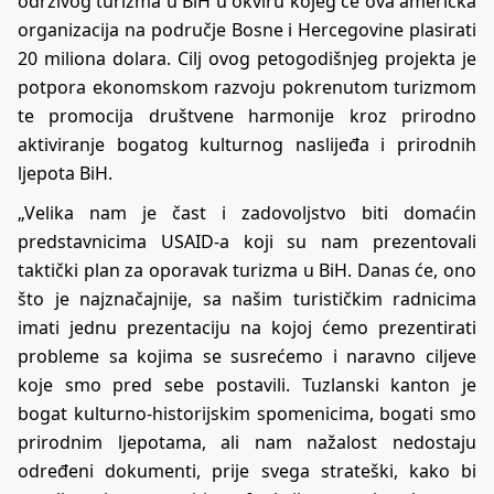
održivog turizma u BiH u okviru kojeg će ova američka
organizacija na područje Bosne i Hercegovine plasirati
20 miliona dolara. Cilj ovog petogodišnjeg projekta je
potpora ekonomskom razvoju pokrenutom turizmom
te promocija društvene harmonije kroz prirodno
aktiviranje bogatog kulturnog naslijeđa i prirodnih
ljepota BiH.
„Velika nam je čast i zadovoljstvo biti domaćin
predstavnicima USAID-a koji su nam prezentovali
taktički plan za oporavak turizma u BiH. Danas će, ono
što je najznačajnije, sa našim turističkim radnicima
imati jednu prezentaciju na kojoj ćemo prezentirati
probleme sa kojima se susrećemo i naravno ciljeve
koje smo pred sebe postavili. Tuzlanski kanton je
bogat kulturno-historijskim spomenicima, bogati smo
prirodnim ljepotama, ali nam nažalost nedostaju
određeni dokumenti, prije svega strateški, kako bi