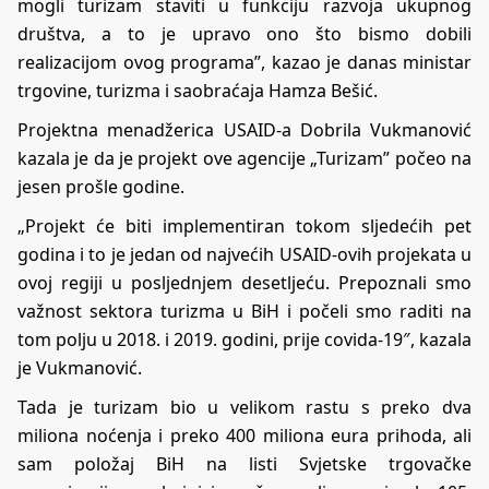
mogli turizam staviti u funkciju razvoja ukupnog
društva, a to je upravo ono što bismo dobili
realizacijom ovog programa”, kazao je danas ministar
trgovine, turizma i saobraćaja Hamza Bešić.
Projektna menadžerica USAID-a Dobrila Vukmanović
kazala je da je projekt ove agencije „Turizam” počeo na
jesen prošle godine.
„Projekt će biti implementiran tokom sljedećih pet
godina i to je jedan od najvećih USAID-ovih projekata u
ovoj regiji u posljednjem desetljeću. Prepoznali smo
važnost sektora turizma u BiH i počeli smo raditi na
tom polju u 2018. i 2019. godini, prije covida-19″, kazala
je Vukmanović.
Tada je turizam bio u velikom rastu s preko dva
miliona noćenja i preko 400 miliona eura prihoda, ali
sam položaj BiH na listi Svjetske trgovačke