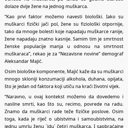
dolaze dvije žene na jednog muškarca.
“Kao prvi faktor možemo navesti biološki. Iako su
muškarci fizički jači pol, žene su fiziološki otpornije,
tako da mnoge bolesti koje napadaju muškarce ranije,
žene napadaju znatno kasnije. Samim tim je smrtnost
ženske populacije manja u odnosu na smrtnost
muškaraca”, rekao je za “Nezavisne novine” demograf
Aleksandar Majić.
Osim biološke komponente, Majić kaže da su muškarci
mnogo skloniji konzumaciji alkohola, duhana, opijata,
što je jedan od faktora koji utiču na kraći životni vijek.
“Naravno, u ovaj kontekst možemo da dovedemo i
nasilne smrti, kao što su, recimo, povrede na radu.
Znamo da muškarci rade teže fizičke poslove. Osim
toga, kada je riječ o ubistvima i samoubistvima, na
jednu umrlu ženu `idu` četiri muškarca. I saobraćajne