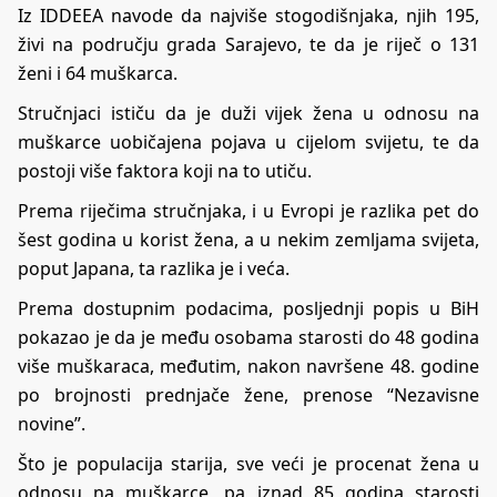
Iz IDDEEA navode da najviše stogodišnjaka, njih 195,
živi na području grada Sarajevo, te da je riječ o 131
ženi i 64 muškarca.
Stručnjaci ističu da je duži vijek žena u odnosu na
muškarce uobičajena pojava u cijelom svijetu, te da
postoji više faktora koji na to utiču.
Prema riječima stručnjaka, i u Evropi je razlika pet do
šest godina u korist žena, a u nekim zemljama svijeta,
poput Japana, ta razlika je i veća.
Prema dostupnim podacima, posljednji popis u BiH
pokazao je da je među osobama starosti do 48 godina
više muškaraca, međutim, nakon navršene 48. godine
po brojnosti prednjače žene, prenose “Nezavisne
novine”.
Što je populacija starija, sve veći je procenat žena u
odnosu na muškarce, pa iznad 85 godina starosti