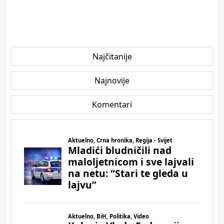
Najčitanije
Najnovije
Komentari