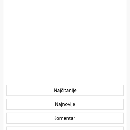
Najčitanije
Najnovije
Komentari