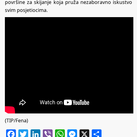
površine za skijanje koja pruža nezaboravno iskustvo
svim posjetiocima.
(TIP/Fena)
Facebook
Twitter
LinkedIn
Viber
WhatsApp
Messenger
X
Share