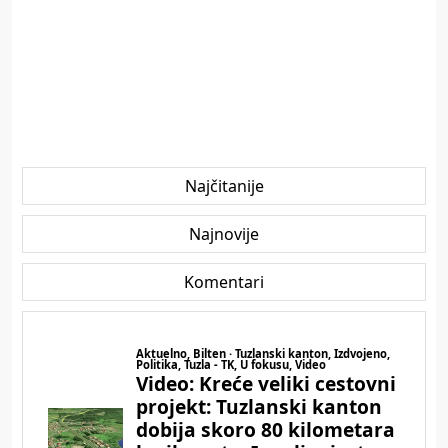
Najčitanije
Najnovije
Komentari