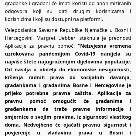
građanke i građani će imati koristi od anonimiziranih
odgovora koji su dati drugim korisnicama i
korisnicima i koji su dostupni na platformi.
Veleposlanica Savezne Republike Njemačke u Bosni i
Hercegovini, Margret Uebber istaknula je prednosti
Aplikacije za pravnu pomoć:
“Neizvjesna vremena
uzrokovana pandemijom Covid-19 nanijela su
najviše štete najugroženijim dijelovima populacije.
Od nasilja u obitelji do ekonomske nesigurnosti,
kršenja radnih prava do socijalnih davanja,
građankama i građanima Bosne i Hercegovine je
prijeko potrebna pravna zaštita. Aplikacija za
pravnu pomoć omogućit će građanima i
građankama da traže pravne informacije i
smjernice o svojim pravima, iz sigurnosti vlastitog
doma. Nedvojbeno će ojačati pravnu sigurnost i
povjerenje u vladavinu prava u Bosni i