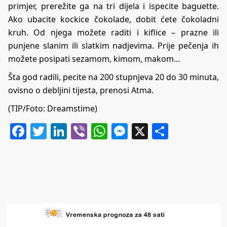
primjer, prerežite ga na tri dijela i ispecite baguette.
Ako ubacite kockice čokolade, dobit ćete čokoladni
kruh. Od njega možete raditi i kiflice – prazne ili
punjene slanim ili slatkim nadjevima. Prije pečenja ih
možete posipati sezamom, kimom, makom…
Šta god radili, pecite na 200 stupnjeva 20 do 30 minuta,
ovisno o debljini tijesta, prenosi
Atma.
(TIP/Foto: Dreamstime)
Facebook
Twitter
LinkedIn
Viber
WhatsApp
Messenger
X
Share