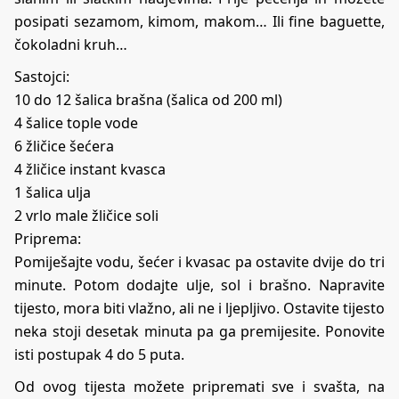
posipati sezamom, kimom, makom… Ili fine baguette,
čokoladni kruh…
Sastojci:
10 do 12 šalica brašna (šalica od 200 ml)
4 šalice tople vode
6 žličice šećera
4 žličice instant kvasca
1 šalica ulja
2 vrlo male žličice soli
Priprema:
Pomiješajte vodu, šećer i kvasac pa ostavite dvije do tri
minute. Potom dodajte ulje, sol i brašno. Napravite
tijesto, mora biti vlažno, ali ne i ljepljivo. Ostavite tijesto
neka stoji desetak minuta pa ga premijesite. Ponovite
isti postupak 4 do 5 puta.
Od ovog tijesta možete pripremati sve i svašta, na