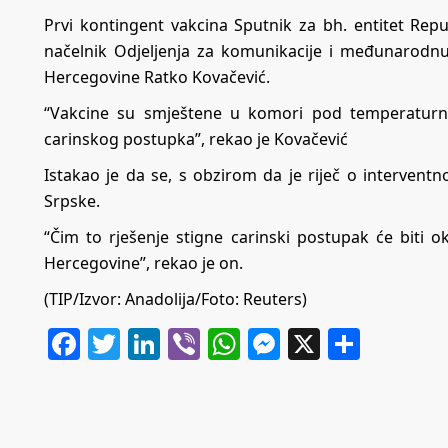
Prvi kontingent vakcina Sputnik za bh. entitet Repu
načelnik Odjeljenja za komunikacije i međunarodnu
Hercegovine Ratko Kovačević.
“Vakcine su smještene u komori pod temperatur
carinskog postupka”, rekao je Kovačević
Istakao je da se, s obzirom da je riječ o intervent
Srpske.
“Čim to rješenje stigne carinski postupak će biti 
Hercegovine”, rekao je on.
(TIP/Izvor: Anadolija/Foto: Reuters)
Facebook
Twitter
LinkedIn
Viber
WhatsApp
Messenger
X
Share