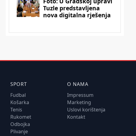
SPORT
O NAMA
Fudbal
Impressum
Košarka
Marketing
Tenis
Uslovi korištenja
Rukomet
Kontakt
Odbojka
Plivanje