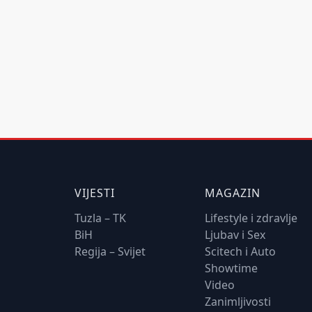
VIJESTI
MAGAZIN
Tuzla – TK
Lifestyle i zdravlje
BiH
Ljubav i Sex
Regija – Svijet
Scitech i Auto
Showtime
Video
Zanimljivosti