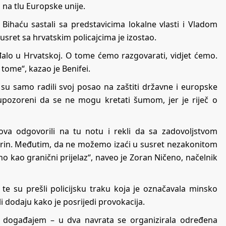
i na tlu Europske unije.
Bihaću sastali sa predstavicima lokalne vlasti i Vladom
ret sa hrvatskim policajcima je izostao.
alo u Hrvatskoj. O tome ćemo razgovarati, vidjet ćemo.
 tome“, kazao je Benifei.
su samo radili svoj posao na zaštiti državne i europske
su upozoreni da se ne mogu kretati šumom, jer je riječ o
va odgovorili na tu notu i rekli da sa zadovoljstvom
 Porin. Međutim, da ne možemo izaći u susret nezakonitom
o kao granični prijelaz“, naveo je Zoran Ničeno, načelnik
 te su prešli policijsku traku koja je označavala minsko
li dodaju kako je posrijedi provokacija.
im događajem – u dva navrata se organizirala određena