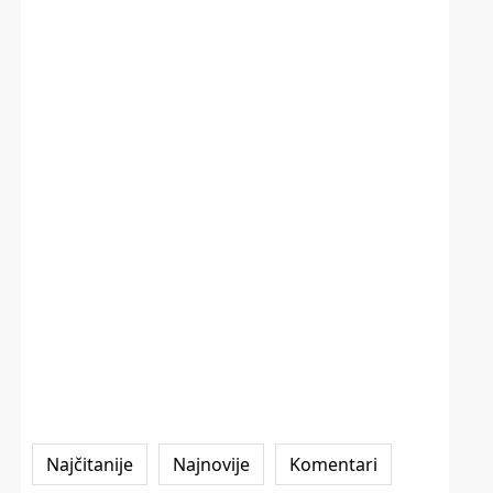
Najčitanije
Najnovije
Komentari