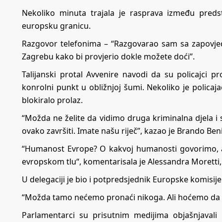
Nekoliko minuta trajala je rasprava između preds
europsku granicu.
Razgovor telefonima – “Razgovarao sam sa zapovje
Zagrebu kako bi provjerio dokle možete doći”.
Talijanski protal Avvenire navodi da su policajci p
konrolni punkt u obližnjoj šumi. Nekoliko je policaja
blokiralo prolaz.
“Možda ne želite da vidimo druga kriminalna djela i s
ovako završiti. Imate našu riječ”, kazao je Brando Be
“Humanost Evrope? O kakvoj humanosti govorimo, a
evropskom tlu“, komentarisala je Alessandra Moretti
U delegaciji je bio i potpredsjednik Europske komisije
“Možda tamo nećemo pronaći nikoga. Ali hoćemo da vid
Parlamentarci su prisutnim medijima objašnjavali 