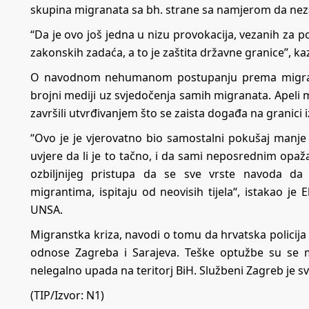
skupina migranata sa bh. strane sa namjerom da nezak
“Da je ovo još jedna u nizu provokacija, vezanih za po
zakonskih zadaća, a to je zaštita državne granice”, k
O navodnom nehumanom postupanju prema migrantim
brojni mediji uz svjedočenja samih migranata. Apeli 
završili utvrđivanjem što se zaista događa na granici 
“Ovo je je vjerovatno bio samostalni pokušaj manj
uvjere da li je to tačno, i da sami neposrednim opa
ozbiljnijeg pristupa da se sve vrste navoda da
migrantima, ispitaju od neovisih tijela“, istakao je
UNSA.
Migranstka kriza, navodi o tomu da hrvatska policija
odnose Zagreba i Sarajeva. Teške optužbe su se mo
nelegalno upada na teritorj BiH. Službeni Zagreb je s
(TIP/Izvor:
N1
)