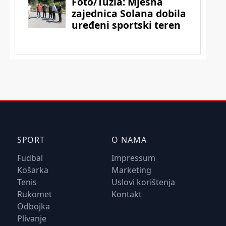
SPORT
O NAMA
Fudbal
Impressum
Košarka
Marketing
Tenis
Uslovi korištenja
Rukomet
Kontakt
Odbojka
Plivanje