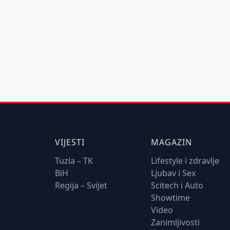
VIJESTI
MAGAZIN
Tuzla – TK
Lifestyle i zdravlje
BiH
Ljubav i Sex
Regija – Svijet
Scitech i Auto
Showtime
Video
Zanimljivosti