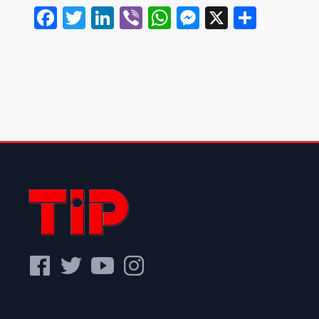
Facebook
Twitter
LinkedIn
Viber
WhatsApp
Messenger
X
Share