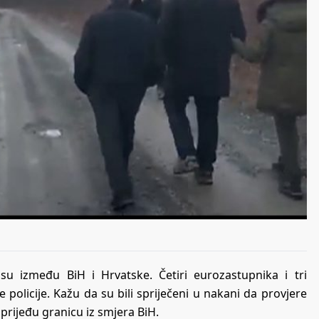
u između BiH i Hrvatske. Četiri eurozastupnika i tri
ke policije. Kažu da su bili spriječeni u nakani da provjere
 prijeđu granicu iz smjera BiH.