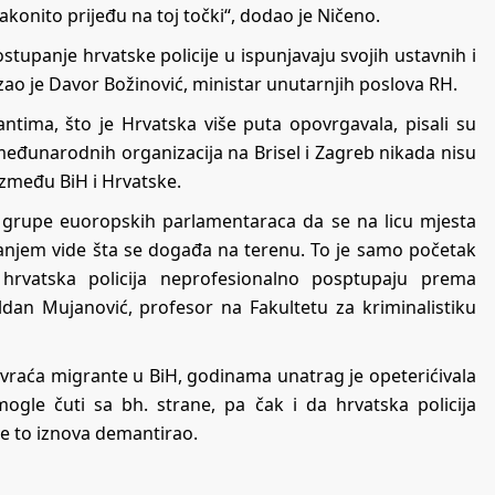
onito prijeđu na toj točki“, dodao je Ničeno.
stupanje hrvatske policije u ispunjavaju svojih ustavnih i
azao je Davor Božinović, ministar unutarnjih poslova RH.
a, što je Hrvatska više puta opovrgavala, pisali su
međunarodnih organizacija na Brisel i Zagreb nikada nisu
između BiH i Hrvatske.
e grupe euoropskih parlamentaraca da se na licu mjesta
žanjem vide šta se događa na terenu. To je samo početak
 hrvatska policija neprofesionalno posptupaju prema
 Eldan Mujanović, profesor na Fakultetu za kriminalistiku
 vraća migrante u BiH, godinama unatrag je opeterićivala
gle čuti sa bh. strane, pa čak i da hrvatska policija
ve to iznova demantirao.