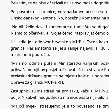
Palestini, te da nisu očekivali da se ovo može dogodit
Po povratku sa granice, eoroparlamentarci su se u 
Unsko-sanskog kantona. No, opsežniji komentar na sus
“Ne bih želio davati komentare o tome što se događ
Nismo to očekivali, ali vidjet ćemo, raspravljat ćemo o
Uslijedio je i odgovor hrvatskog MUP-a. Tvrde kako 
granice. Parlametarci se jesu ranije najavili, ali 
miniranom području.
“Mi smo odmah putem Ministarstva vanjskih poslo
prihvaćamo njihov posjet u Prihvatilišti za strance
prelasku državne granice na mjestu koje nije određen
Uprave za grancu MUP-a RH.
Zastupnici su inzistirali na prolasku, kažu u MUP-u,
polje. Nikakvih neugodnosti niti incidenata nije bilo, a
“Mi još uvijek istražujemo je li to povezano sa t