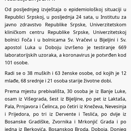
Od posljednjeg izvještaja o epidemiološkoj situaciji u
Republici Srpskoj, u posljednja 24 sata, u Institutu za
javno zdravstvo Republike Srpske, Univerzitetskom
kliničkom centru Republike Srpske, Univerzitetskoj
bolnici Foča i u bolnicama Sv. Vračevi u Bijeljini i Sv.
apostol Luka u Doboju izvršeno je testiranje 669
laboratorijskih uzoraka, a koronavirus je potvrđen kod
101 osobe.
Radi se o 38 muških i 63 ženske osobe, od kojih je 12
mlađe, 68 srednje i 21 osoba starije životne dobi.
Prema mjestu prebivališta, 30 osoba je iz Banje Luke,
osam iz Višegrada, šest iz Bijeljine, po pet iz Laktaša,
Pala, Prnjavora i Čelinca, po četiri iz Kneževa, Nevesinja
i Prijedora, po tri iz Dervente i Teslića, po dvije iz
Bosanske Gradiške, Zvornika i Mrkonjić Grada i po
jedna iz Berkovića, Bosanskog Broda, Doboja, Donjeg