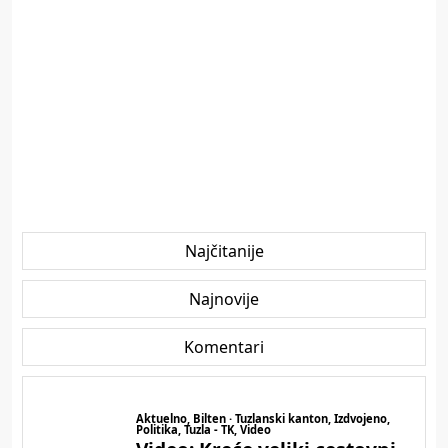
Najčitanije
Najnovije
Komentari