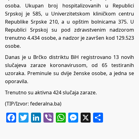
osoba. Ukupan broj hospitalizovanih u Republici
Srpskoj je 585, u Univerzitetskom kliničkom centru
Republike Srpske 210, a u opštim bolnicama 375. U
Republici Srpskoj su pod zdravstvenim nadzorom
trenutno 4.434 osobe, a nadzor je završen kod 129.523
osobe.
Danas je u Brčko distriktu BiH registrovano 13 novih
slučajeva zaraze koronavirusom, od 65 testiranih
uzoraka. Preminule su dvije ženske osobe, a jedna se
oporavila.
Trenutno su aktivna 424 slučaja zaraze.
(TIP/Izvor: federalna.ba)
Facebook
Twitter
LinkedIn
Viber
WhatsApp
Messenger
X
Share