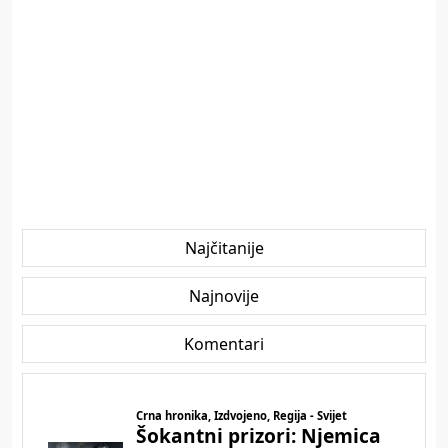
Najčitanije
Najnovije
Komentari