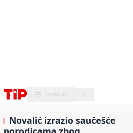
Mobile menu
Navigacija
Novalić izrazio saučešće
porodicama zbog