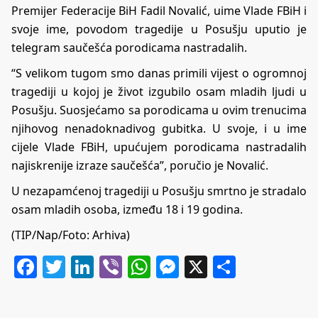
Premijer Federacije BiH Fadil Novalić, uime Vlade FBiH i
svoje ime, povodom tragedije u Posušju uputio je
telegram saučešća porodicama nastradalih.
“S velikom tugom smo danas primili vijest o ogromnoj
tragediji u kojoj je život izgubilo osam mladih ljudi u
Posušju. Suosjećamo sa porodicama u ovim trenucima
njihovog nenadoknadivog gubitka. U svoje, i u ime
cijele Vlade FBiH, upućujem porodicama nastradalih
najiskrenije izraze saučešća”, poručio je Novalić.
U nezapamćenoj tragediji u Posušju smrtno je stradalo
osam mladih osoba, između 18 i 19 godina.
(TIP/Nap/Foto: Arhiva)
Facebook
Twitter
LinkedIn
Viber
WhatsApp
Messenger
X
Share