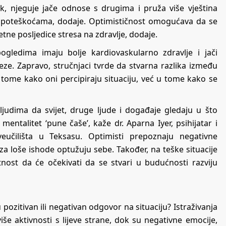
jek, njeguje jače odnose s drugima i pruža više vještina
s poteškoćama, dodaje. Optimističnost omogućava da se
etne posljedice stresa na zdravlje, dodaje.
ogledima imaju bolje kardiovaskularno zdravlje i jači
veze. Zapravo, stručnjaci tvrde da stvarna razlika između
 u tome kako oni percipiraju situaciju, već u tome kako se
judima da svijet, druge ljude i događaje gledaju u što
mentalitet ‘pune čaše’, kaže dr. Aparna Iyer, psihijatar i
učilišta u Teksasu. Optimisti prepoznaju negativne
 za loše ishode optužuju sebe. Također, na teške situacije
tnost da će očekivati da se stvari u budućnosti razviju
pozitivan ili negativan odgovor na situaciju? Istraživanja
še aktivnosti s lijeve strane, dok su negativne emocije,