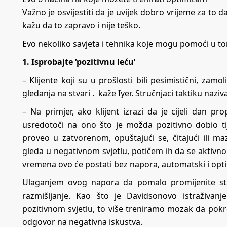
Važno je osvijestiti da je uvijek dobro vrijeme za to d
kažu da to zapravo i nije teško.
Evo nekoliko savjeta i tehnika koje mogu pomoći u t
1. Isprobajte ‘pozitivnu leću’
– Klijente koji su u prošlosti bili pesimistični, zam
gledanja na stvari . kaže Iyer. Stručnjaci taktiku nazi
– Na primjer, ako klijent izrazi da je cijeli dan pr
usredotoči na ono što je možda pozitivno dobio t
proveo u zatvorenom, opuštajući se, čitajući ili m
gleda u negativnom svjetlu, potičem ih da se aktivno
vremena ovo će postati bez napora, automatski i optim
Ulaganjem ovog napora da pomalo promijenite st
razmišljanje. Kao što je Davidsonovo istraživanj
pozitivnom svjetlu, to više treniramo mozak da pokre
odgovor na negativna iskustva.