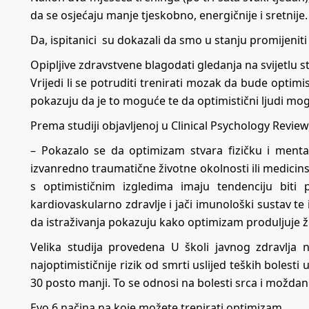
da se osjećaju manje tjeskobno, energičnije i sretnije.
Da, ispitanici su dokazali da smo u stanju promijeniti
Opipljive zdravstvene blagodati gledanja na svijetlu s
Vrijedi li se potruditi trenirati mozak da bude optimist
pokazuju da je to moguće te da optimistični ljudi mogu 
Prema studiji objavljenoj u Clinical Psychology Revi
– Pokazalo se da optimizam stvara fizičku i menta
izvanredno traumatične životne okolnosti ili medicins
s optimističnim izgledima imaju tendenciju biti p
kardiovaskularno zdravlje i jači imunološki sustav te
da istraživanja pokazuju kako optimizam produljuje ži
Velika studija provedena U školi javnog zdravlja
najoptimističnije rizik od smrti uslijed teških bolesti 
30 posto manji. To se odnosi na bolesti srca i moždani
Evo 6 načina na koje možete trenirati optimizam