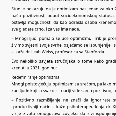
Studije pokazuju da je optimizam nasljedan za oko 25
našu pozitivnost, poput socioekonomskog statusa, k
ostavlja mogućnost da kao odrasla osoba krenemo raz
sve gledate crno, i za vas ima nade.
– Mnogi ljudi pomalo se uče optimizmu. Trik je pron
živimo svjesni svoje svrhe, osjećamo se ispunjenije i
– kaže dr. Leah Weiss, profesorica sa Stanforda.
Evo nekoliko savjeta stručnjaka o tome kako gradit
krenuti u 2021. godinu:
Redefiniranje optimizma
Mnogi poistovjećuju optimizam sa srećom, pa iako mog
kao ljude koji u svakoj situaciji vide samo pozitivno, n
– Pozitivno razmišljanje ne znači da ignorirate
produktivniji način – kaže psihoterapeutkinja dr.
vizije života omogućava čovjeku da živi ispunjen