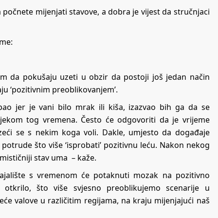
a počnete mijenjati stavove, a dobra je vijest da stručnjaci
ome:
olim da pokušaju uzeti u obzir da postoji još jedan način
vaju ‘pozitivnim preoblikovanjem’.
opao jer je vani bilo mrak ili kiša, izazvao bih ga da se
ijekom tog vremena. Često će odgovoriti da je vrijeme
azeći se s nekim koga voli. Dakle, umjesto da događaje
 potrude što više ‘isprobati’ pozitivnu leću. Nakon nekog
ističniji stav uma – kaže.
ajalište s vremenom će potaknuti mozak na pozitivno
e otkrilo, što više svjesno preoblikujemo scenarije u
će valove u različitim regijama, na kraju mijenjajući naš