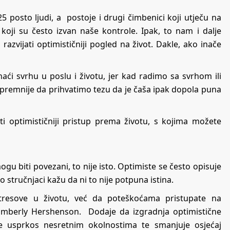
 posto ljudi, a postoje i drugi čimbenici koji utječu na
oji su često izvan naše kontrole. Ipak, to nam i dalje
vijati optimističniji pogled na život. Dakle, ako inače
aći svrhu u poslu i životu, jer kad radimo sa svrhom ili
 spremnije da prihvatimo tezu da je čaša ipak dopola puna
i optimističniji pristup prema životu, s kojima možete
u biti povezani, to nije isto. Optimiste se često opisuje
o stručnjaci kažu da ni to nije potpuna istina.
 stresove u životu, već da poteškoćama pristupate na
 Kimberly Hershenson. Dodaje da izgradnja optimistične
ije usprkos nesretnim okolnostima te smanjuje osjećaj