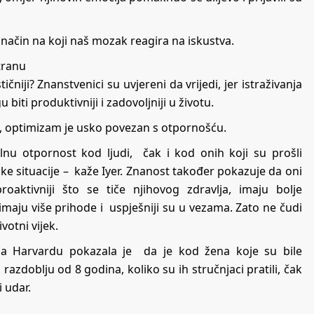
 način na koji naš mozak reagira na iskustva.
tranu
ičniji? Znanstvenici su uvjereni da vrijedi, jer istraživanja
biti produktivniji i zadovoljniji u životu.
ew, optimizam je usko povezan s otpornošću.
lnu otpornost kod ljudi, čak i kod onih koji su prošli
ke situacije – kaže Iyer. Znanost također pokazuje da oni
roaktivniji što se tiče njihovog zdravlja, imaju bolje
 imaju više prihode i uspješniji su u vezama. Zato ne čudi
votni vijek.
 na Harvardu pokazala je da je kod žena koje su bile
u razdoblju od 8 godina, koliko su ih stručnjaci pratili, čak
 udar.