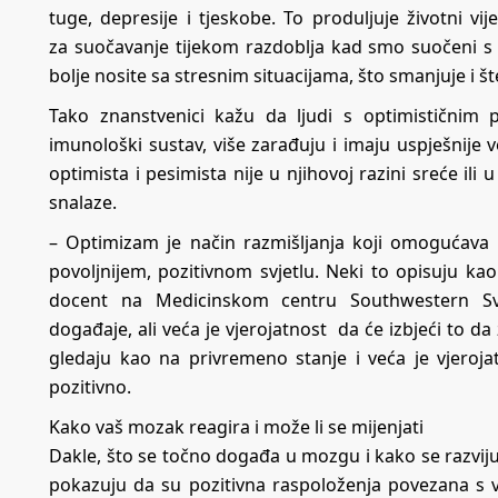
tuge, depresije i tjeskobe. To produljuje životni vi
za suočavanje tijekom razdoblja kad smo suočeni 
bolje nosite sa stresnim situacijama, što smanjuje i št
Tako znanstvenici kažu da ljudi s optimističnim p
imunološki sustav, više zarađuju i imaju uspješnije 
optimista i pesimista nije u njihovoj razini sreće ili
snalaze.
– Optimizam je način razmišljanja koji omogućava l
povoljnijem, pozitivnom svjetlu. Neki to opisuju kao 
docent na Medicinskom centru Southwestern Sve
događaje, ali veća je vjerojatnost da će izbjeći to da
gledaju kao na privremeno stanje i veća je vjeroja
pozitivno.
Kako vaš mozak reagira i može li se mijenjati
Dakle, što se točno događa u mozgu i kako se razviju 
pokazuju da su pozitivna raspoloženja povezana s vi