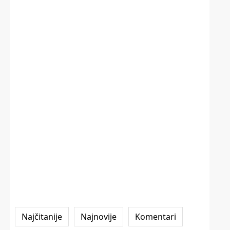
Najčitanije
Najnovije
Komentari