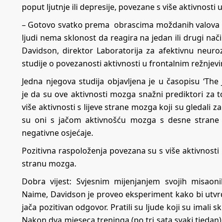
poput ljutnje ili depresije, povezane s više aktivnosti
– Gotovo svatko prema obrascima moždanih valova mož
ljudi nema sklonost da reagira na jedan ili drugi na
Davidson, direktor Laboratorija za afektivnu neuro
studije o povezanosti aktivnosti u frontalnim režnjev
Jedna njegova studija objavljena je u časopisu ‘The
je da su ove aktivnosti mozga snažni prediktori za t
više aktivnosti s lijeve strane mozga koji su gledali 
su oni s jačom aktivnošću mozga s desne strane k
negativne osjećaje.
Pozitivna raspoloženja povezana su s više aktivnosti
stranu mozga.
Dobra vijest: Svjesnim mijenjanjem svojih misao
Naime, Davidson je proveo eksperiment kako bi utvrd
jača pozitivan odgovor. Pratili su ljude koji su imali 
Nakon dva mjeseca treninga (po tri sata svaki tjedan),