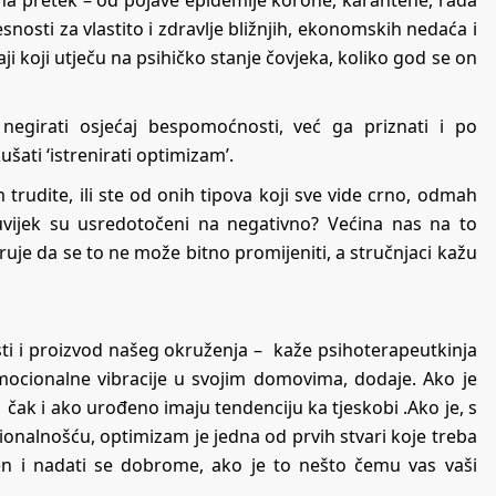
o na pretek – od pojave epidemije korone, karantene, rada
nosti za vlastito i zdravlje bližnjih, ekonomskih nedaća i
i koji utječu na psihičko stanje čovjeka, koliko god se on
 negirati osjećaj bespomoćnosti, već ga priznati i po
ati ‘istrenirati optimizam’.
m trudite, ili ste od onih tipova koji sve vide crno, odmah
 uvijek su usredotočeni na negativno? Većina nas na to
eruje da se to ne može bitno promijeniti, a stručnjaci kažu
ti i proizvod našeg okruženja – kaže psihoterapeutkinja
mocionalne vibracije u svojim domovima, dodaje. Ako je
 čak i ako urođeno imaju tendenciju ka tjeskobi .Ako je, s
onalnošću, optimizam je jedna od prvih stvari koje treba
ren i nadati se dobrome, ako je to nešto čemu vas vaši