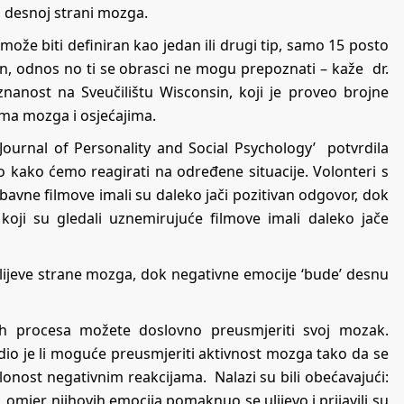
 u desnoj strani mozga.
e biti definiran kao jedan ili drugi tip, samo 15 posto
čin, odnos no ti se obrasci ne mogu prepoznati – kaže dr.
znanost na Sveučilištu Wisconsin, koji je proveo brojne
ima mozga i osjećajima.
 Journal of Personality and Social Psychology’ potvrdila
o kako ćemo reagirati na određene situacije. Volonteri s
zabavne filmove imali su daleko jači pozitivan odgovor, dok
oji su gledali uznemirujuće filmove imali daleko jače
 lijeve strane mozga, dok negativne emocije ‘bude’ desnu
nih procesa možete doslovno preusmjeriti svoj mozak.
io je li moguće preusmjeriti aktivnost mozga tako da se
sklonost negativnim reakcijama. Nalazi su bili obećavajući:
 omjer njihovih emocija pomaknuo se ulijevo i prijavili su