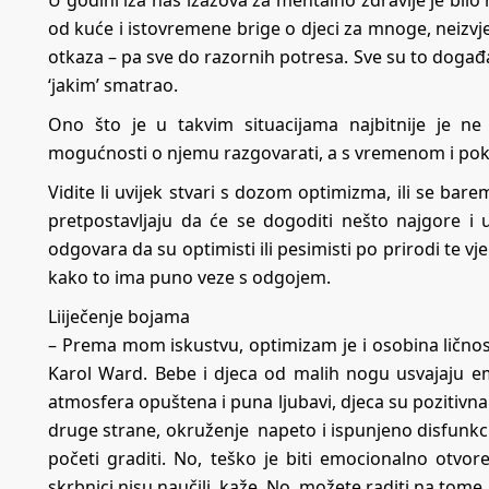
U godini iza nas izazova za mentalno zdravlje je bil
od kuće i istovremene brige o djeci za mnoge, neizvjes
otkaza – pa sve do razornih potresa. Sve su to događaj
‘jakim’ smatrao.
Ono što je u takvim situacijama najbitnije je ne
mogućnosti o njemu razgovarati, a s vremenom i pokuš
Vidite li uvijek stvari s dozom optimizma, ili se bare
pretpostavljaju da će se dogoditi nešto najgore i
odgovara da su optimisti ili pesimisti po prirodi te vj
kako to ima puno veze s odgojem.
Liiječenje bojama
– Prema mom iskustvu, optimizam je i osobina ličnos
Karol Ward. Bebe i djeca od malih nogu usvajaju e
atmosfera opuštena i puna ljubavi, djeca su pozitivna
druge strane, okruženje napeto i ispunjeno disfunkci
početi graditi. No, teško je biti emocionalno otvo
skrbnici nisu naučili, kaže. No, možete raditi na tome.