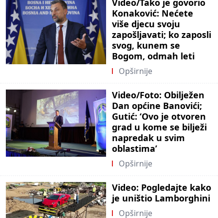
Video/Tako je govorio
Konaković: Nećete
više djecu svoju
zapošljavati; ko zaposli
svog, kunem se
Bogom, odmah leti
Opširnije
Video/Foto: Obilježen
Dan općine Banovići;
Gutić: ‘Ovo je otvoren
grad u kome se bilježi
napredak u svim
oblastima’
Opširnije
Video: Pogledajte kako
je uništio Lamborghini
Opširnije