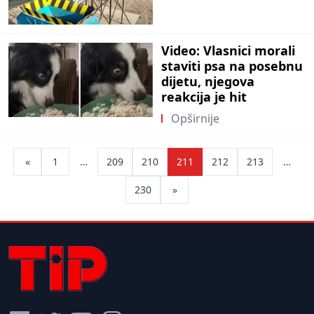
Video: Vlasnici morali
staviti psa na posebnu
dijetu, njegova
reakcija je hit
Opširnije
Posts
«
1
…
209
210
211
212
213
…
pagination
230
»