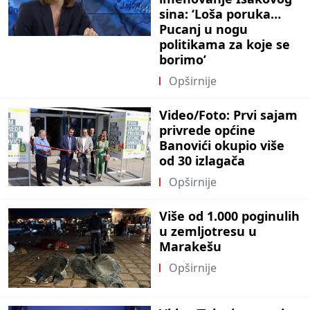
sina: ‘Loša poruka…
Pucanj u nogu
politikama za koje se
borimo’
Opširnije
Video/Foto: Prvi sajam
privrede općine
Banovići okupio više
od 30 izlagača
Opširnije
Više od 1.000 poginulih
u zemljotresu u
Marakešu
Opširnije