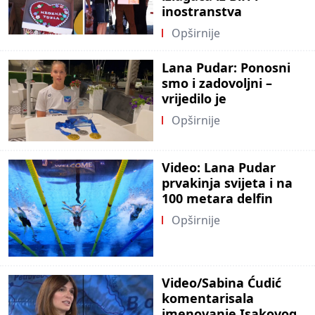
inostranstva
Opširnije
Lana Pudar: Ponosni
smo i zadovoljni –
vrijedilo je
Opširnije
Video: Lana Pudar
prvakinja svijeta i na
100 metara delfin
Opširnije
Video/Sabina Ćudić
komentarisala
imenovanje Isakovog