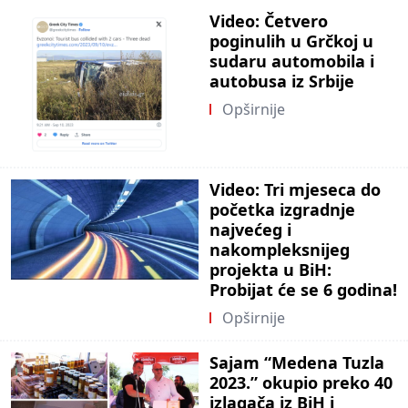
Video: Četvero
poginulih u Grčkoj u
sudaru automobila i
autobusa iz Srbije
Opširnije
Video: Tri mjeseca do
početka izgradnje
najvećeg i
nakompleksnijeg
projekta u BiH:
Probijat će se 6 godina!
Opširnije
Sajam “Medena Tuzla
2023.” okupio preko 40
izlagača iz BiH i