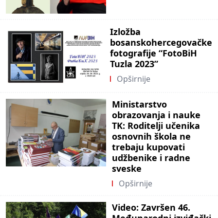
Izložba
bosanskohercegovačke
fotografije “FotoBiH
Tuzla 2023”
Opširnije
Ministarstvo
obrazovanja i nauke
TK: Roditelji učenika
osnovnih škola ne
trebaju kupovati
udžbenike i radne
sveske
Opširnije
Video: Završen 46.
Međunarodni izviđački