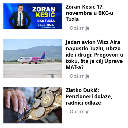
Zoran Kesić 17.
novembra u BKC-u
Tuzla
Opširnije
Jedan avion Wizz Aira
napustio Tuzlu, ubrzo
ide i drugi: Pregovori u
toku, šta je cilj Uprave
MAT-a?
Opširnije
Zlatko Dukić:
Penzioneri dolaze,
radnici odlaze
Opširnije