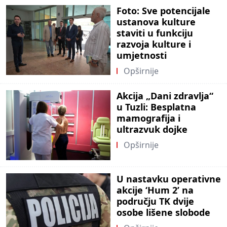
Foto: Sve potencijale
ustanova kulture
staviti u funkciju
razvoja kulture i
umjetnosti
Opširnije
Akcija „Dani zdravlja“
u Tuzli: Besplatna
mamografija i
ultrazvuk dojke
Opširnije
U nastavku operativne
akcije ‘Hum 2’ na
području TK dvije
osobe lišene slobode