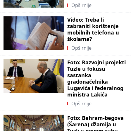
Opširnije
Video: Treba li
zabraniti korištenje
mobilnih telefona u
školama?
Opširnije
Foto: Razvojni projekti
Tuzle u fokusu
sastanka
gradonačelnika
Lugavića i federalnog
ministra Lakića
Opširnije
Foto: Behram-begova
(Šarena) džamija u
Tuzli u novom ruhu