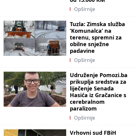
Opširnije
Tuzla: Zimska služba
‘Komunalca’ na
terenu, spremni za
obilne snježne
padavine
Opširnije
Udruženje Pomozi.ba
prikuplja sredstva za
liječenje Senada
Hasića iz Gračanice s
cerebralnom
paralizom
Opširnije
Vrhovni sud FBiH