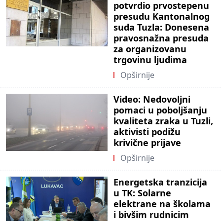
potvrdio prvostepenu
presudu Kantonalnog
suda Tuzla: Donesena
pravosnažna presuda
za organizovanu
trgovinu ljudima
Opširnije
Video: Nedovoljni
pomaci u poboljšanju
kvaliteta zraka u Tuzli,
aktivisti podižu
krivične prijave
Opširnije
Energetska tranzicija
u TK: Solarne
elektrane na školama
i bivšim rudnicim