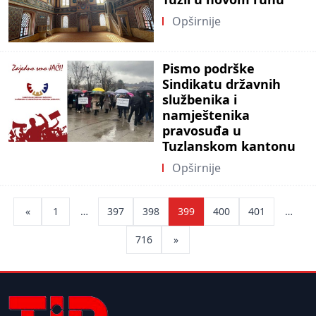
Opširnije
Pismo podrške
Sindikatu državnih
službenika i
namještenika
pravosuđa u
Tuzlanskom kantonu
Opširnije
Posts
«
1
…
397
398
399
400
401
…
pagination
716
»