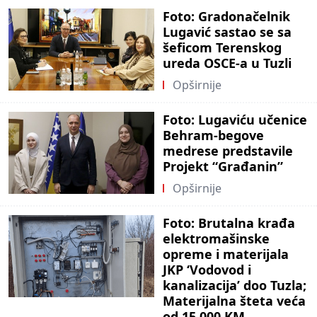
Foto: Gradonačelnik
Lugavić sastao se sa
šeficom Terenskog
ureda OSCE-a u Tuzli
Opširnije
Foto: Lugaviću učenice
Behram-begove
medrese predstavile
Projekt “Građanin”
Opširnije
Foto: Brutalna krađa
elektromašinske
opreme i materijala
JKP ‘Vodovod i
kanalizacija’ doo Tuzla;
Materijalna šteta veća
od 15.000 KM