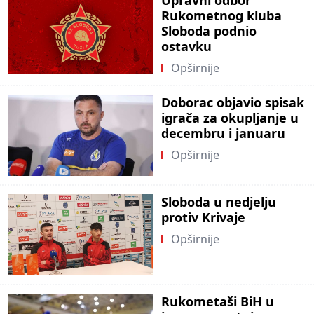
Rukometnog kluba
Sloboda podnio
ostavku
Opširnije
Doborac objavio spisak
igrača za okupljanje u
decembru i januaru
Opširnije
Sloboda u nedjelju
protiv Krivaje
Opširnije
Rukometaši BiH u