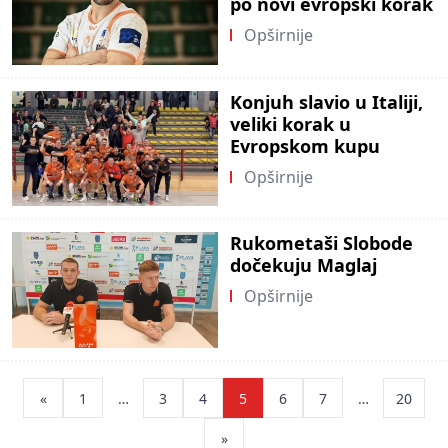
po novi evropski korak
Opširnije
Konjuh slavio u Italiji,
veliki korak u
Evropskom kupu
Opširnije
Rukometaši Slobode
dočekuju Maglaj
Opširnije
Posts
«
1
…
3
4
5
6
7
…
20
pagination
»