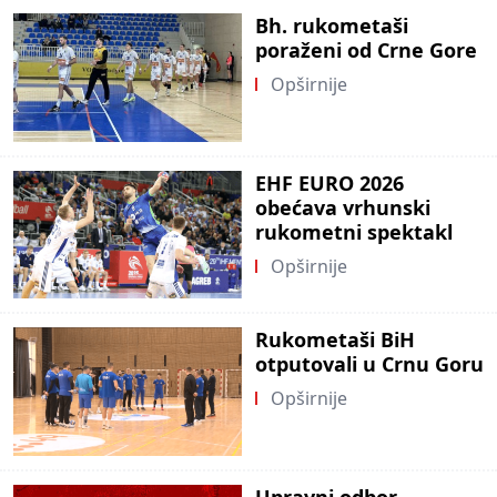
Bh. rukometaši
poraženi od Crne Gore
Opširnije
EHF EURO 2026
obećava vrhunski
rukometni spektakl
Opširnije
Rukometaši BiH
otputovali u Crnu Goru
Opširnije
Upravni odbor