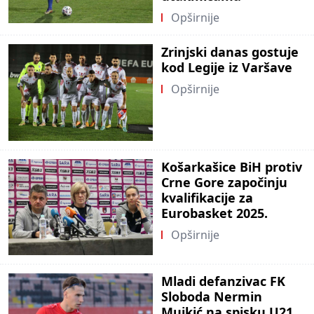
Opširnije
Zrinjski danas gostuje
kod Legije iz Varšave
Opširnije
Košarkašice BiH protiv
Crne Gore započinju
kvalifikacije za
Eurobasket 2025.
Opširnije
Mladi defanzivac FK
Sloboda Nermin
Mujkić na spisku U21