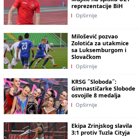
reprezentacije BiH
Opširnije
Milošević pozvao
Zolotića za utakmice
sa Luksemburgom i
Slovačkom
Opširnije
KRSG ˝Sloboda˝:
Gimnastičarke Slobode
osvojile 8 medalja
Opširnije
Ekipa Zrinjskog slavila
3:1 protiv Tuzla Cityja