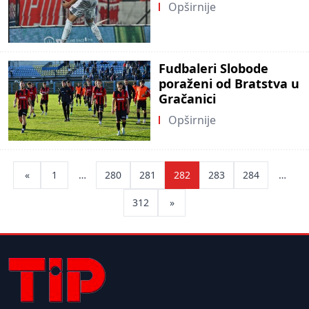
Opširnije
Fudbaleri Slobode
poraženi od Bratstva u
Gračanici
Opširnije
Posts
«
1
…
280
281
282
283
284
…
pagination
312
»