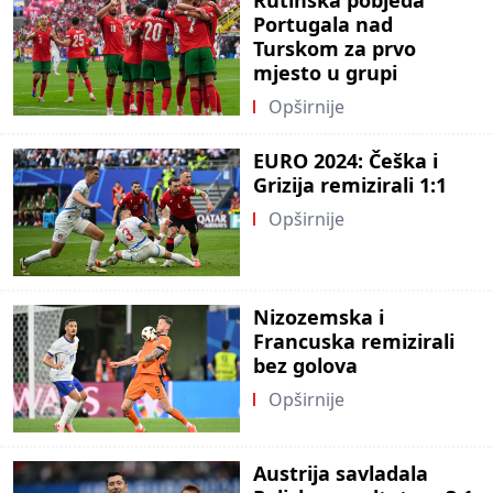
Rutinska pobjeda
Portugala nad
Turskom za prvo
mjesto u grupi
Opširnije
EURO 2024: Češka i
Grizija remizirali 1:1
Opširnije
Nizozemska i
Francuska remizirali
bez golova
Opširnije
Austrija savladala