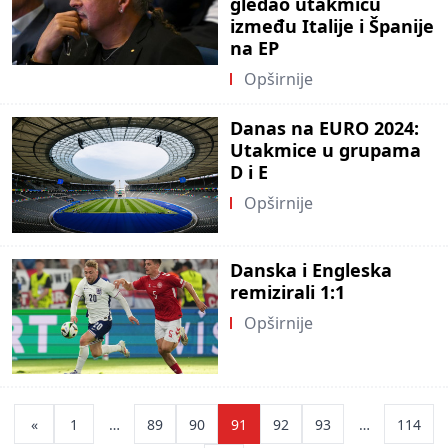
gledao utakmicu
između Italije i Španije
na EP
Opširnije
Danas na EURO 2024:
Utakmice u grupama
D i E
Opširnije
Danska i Engleska
remizirali 1:1
Opširnije
Posts
«
1
…
89
90
91
92
93
…
114
pagination