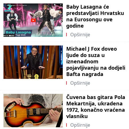
Baby Lasagna će
predstavljati Hrvatsku
na Eurosongu ove
godine
Opširnije
Michael J Fox doveo
ljude do suza u
iznenadnom
pojavljivanju na dodjeli
Bafta nagrada
Opširnije
Čuvena bas gitara Pola
Mekartnija, ukradena
1972, konačno vraćena
vlasniku
Opširnije