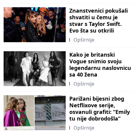
Znanstvenici pokušali
shvatiti u čemu je
stvar s Taylor Swift.
Evo šta su otkrili
Opširnije
Kako je britanski
Vogue snimio svoju
legendarnu naslovnicu
sa 40 žena
Opširnije
Parižani bijesni zbog
Netflixove serije,
osvanuli grafiti: “Emily
tu nije dobrodošla”
Opširnije