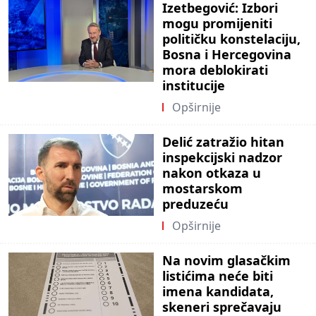
Izetbegović: Izbori
mogu promijeniti
političku konstelaciju,
Bosna i Hercegovina
mora deblokirati
institucije
Opširnije
Delić zatražio hitan
inspekcijski nadzor
nakon otkaza u
mostarskom
preduzeću
Opširnije
Na novim glasačkim
listićima neće biti
imena kandidata,
skeneri sprečavaju