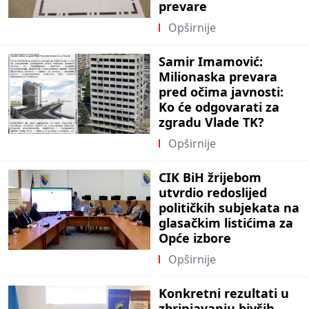
prevare
Opširnije
Samir Imamović:
Milionaska prevara
pred očima javnosti:
Ko će odgovarati za
zgradu Vlade TK?
Opširnije
CIK BiH žrijebom
utvrdio redoslijed
političkih subjekata na
glasačkim listićima za
Opće izbore
Opširnije
Konkretni rezultati u
zbrinjavanju bivših