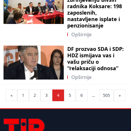
radnika Koksare: 198
zaposlenih,
nastavljene isplate i
penzionisanje
Opširnije
DF prozvao SDA i SDP:
HDZ ismijava vas i
vašu priču o
“relaksaciji odnosa”
Opširnije
Posts
«
1
2
3
4
5
6
…
505
»
pagination