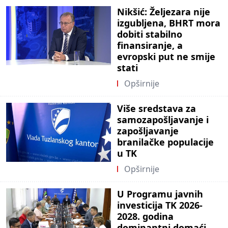
Nikšić: Željezara nije
izgubljena, BHRT mora
dobiti stabilno
finansiranje, a
evropski put ne smije
stati
Opširnije
Više sredstava za
samozapošljavanje i
zapošljavanje
branilačke populacije
u TK
Opširnije
U Programu javnih
investicija TK 2026-
2028. godina
dominantni domaći