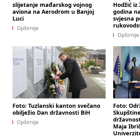
slijetanje mađarskog vojnog
Hodžić iz
aviona na Aerodrom u Banjoj
godina na
Luci
svjesna p
rukovods
Opširnije
Opširnije
Foto: Tuzlanski kanton svečano
Foto: Odr
obilježio Dan državnosti BiH
Skupštin
državnost
Opširnije
Maja Ibri
Univerzit