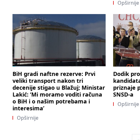
Opširnije
BiH gradi naftne rezerve: Prvi
Dodik pro
veliki transport nakon tri
kandidat
decenije stigao u Blažuj; Ministar
priznaje 
Lakić: ‘Mi moramo voditi računa
SNSD-a
o BiH i o našim potrebama i
Opširnije
interesima’
Opširnije
Pos