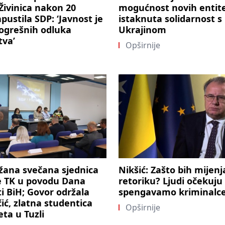
 Živinica nakon 20
mogućnost novih entite
pustila SDP: ‘Javnost je
istaknuta solidarnost s
ogrešnih odluka
Ukrajinom
tva’
Opširnije
žana svečana sjednica
Nikšić: Zašto bih mijenj
e TK u povodu Dana
retoriku? Ljudi očekuju
i BiH; Govor održala
spengavamo kriminalc
čić, zlatna studentica
Opširnije
eta u Tuzli