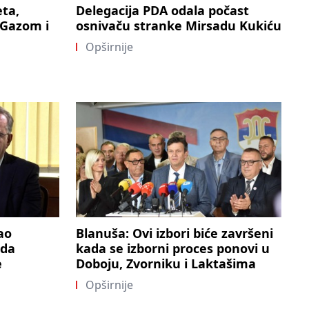
ta,
Delegacija PDA odala počast
 Gazom i
osnivaču stranke Mirsadu Kukiću
Opširnije
ao
Blanuša: Ovi izbori biće završeni
 da
kada se izborni proces ponovi u
e
Doboju, Zvorniku i Laktašima
Opširnije