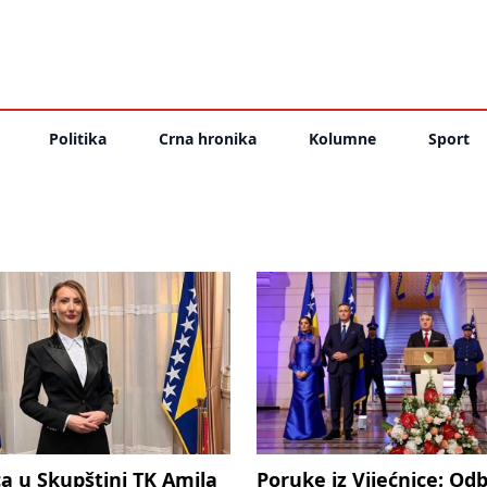
Politika
Crna hronika
Kolumne
Sport
a u Skupštini TK Amila
Poruke iz Vijećnice: Od