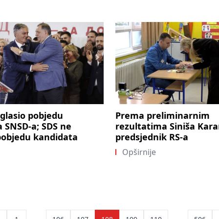
glasio pobjedu
Prema preliminarnim
a SNSD-a; SDS ne
rezultatima Siniša Kara
pobjedu kandidata
predsjednik RS-a
Opširnije
ts