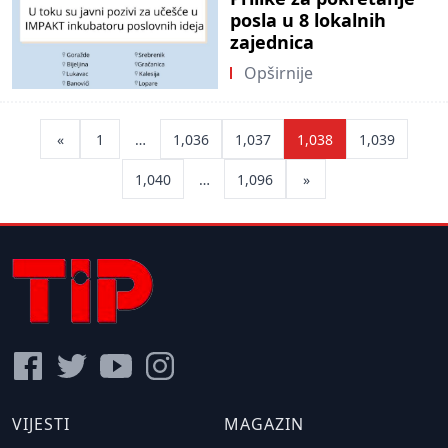
posla u 8 lokalnih
zajednica
Opširnije
Posts
«
1
…
1,036
1,037
1,038
1,039
pagination
1,040
…
1,096
»
VIJESTI
MAGAZIN