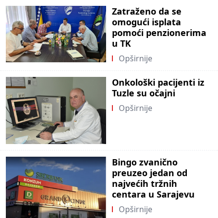
Zatraženo da se
omogući isplata
pomoći penzionerima
u TK
Opširnije
Onkološki pacijenti iz
Tuzle su očajni
Opširnije
Bingo zvanično
preuzeo jedan od
najvećih tržnih
centara u Sarajevu
Opširnije