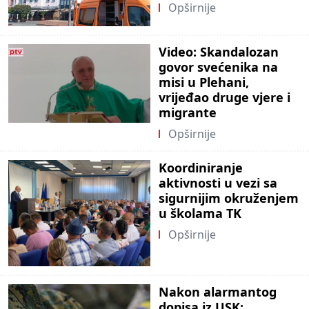
Opširnije
Video: Skandalozan
govor svećenika na
misi u Plehani,
vrijeđao druge vjere i
migrante
Opširnije
Koordiniranje
aktivnosti u vezi sa
sigurnijim okruženjem
u školama TK
Opširnije
Nakon alarmantog
dopisa iz USK: