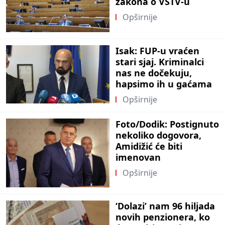
zakona o VSTV-u
Opširnije
Isak: FUP-u vraćen
stari sjaj. Kriminalci
nas ne dočekuju,
hapsimo ih u gaćama
Opširnije
Foto/Dodik: Postignuto
nekoliko dogovora,
Amidižić će biti
imenovan
Opširnije
‘Dolazi’ nam 96 hiljada
novih penzionera, ko