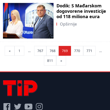
Dodik: S Mađarskom
dogovorene investicije
od 118 miliona eura
Opširnije
Posts
«
1
…
767
768
769
770
771
…
pagination
811
»