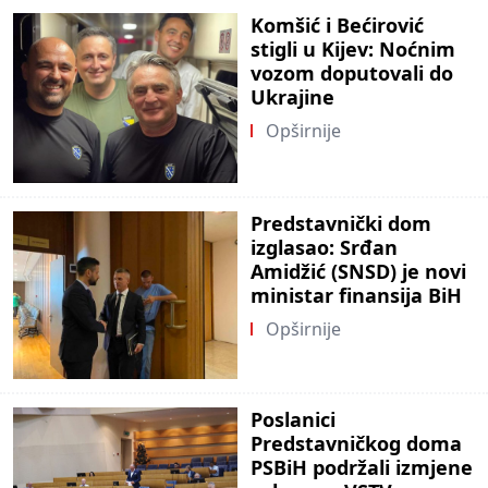
Komšić i Bećirović
stigli u Kijev: Noćnim
vozom doputovali do
Ukrajine
Opširnije
Predstavnički dom
izglasao: Srđan
Amidžić (SNSD) je novi
ministar finansija BiH
Opširnije
Poslanici
Predstavničkog doma
PSBiH podržali izmjene