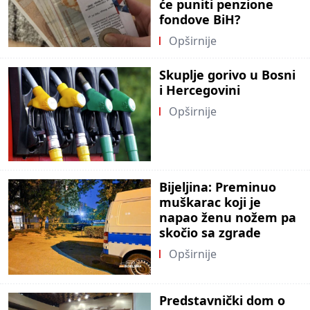
će puniti penzione
fondove BiH?
Opširnije
Skuplje gorivo u Bosni
i Hercegovini
Opširnije
Bijeljina: Preminuo
muškarac koji je
napao ženu nožem pa
skočio sa zgrade
Opširnije
Predstavnički dom o