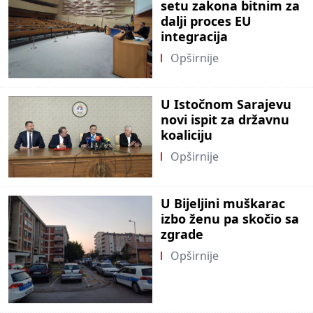
setu zakona bitnim za
dalji proces EU
integracija
Opširnije
U Istočnom Sarajevu
novi ispit za državnu
koaliciju
Opširnije
U Bijeljini muškarac
izbo ženu pa skočio sa
zgrade
Opširnije