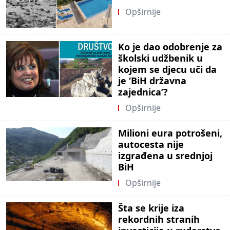
Opširnije
Ko je dao odobrenje za
školski udžbenik u
kojem se djecu uči da
je ‘BiH državna
zajednica’?
Opširnije
Milioni eura potrošeni,
autocesta nije
izgrađena u srednjoj
BiH
Opširnije
Šta se krije iza
rekordnih stranih