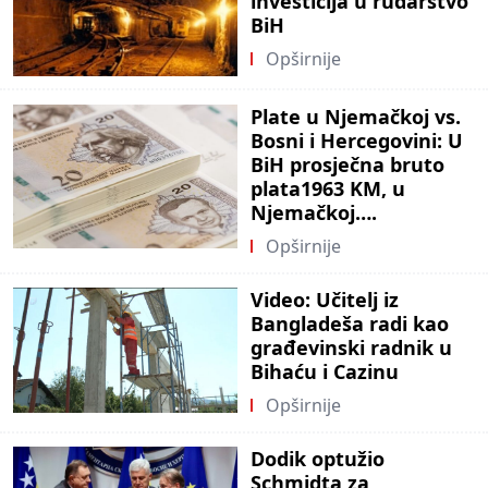
investicija u rudarstvo
BiH
Opširnije
Plate u Njemačkoj vs.
Bosni i Hercegovini: U
BiH prosječna bruto
plata1963 KM, u
Njemačkoj….
Opširnije
Video: Učitelj iz
Bangladeša radi kao
građevinski radnik u
Bihaću i Cazinu
Opširnije
Dodik optužio
Schmidta za