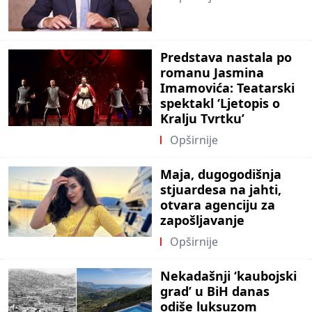
Predstava nastala po
romanu Jasmina
Imamovića: Teatarski
spektakl ‘Ljetopis o
Kralju Tvrtku’
Opširnije
Maja, dugogodišnja
stjuardesa na jahti,
otvara agenciju za
zapošljavanje
Opširnije
Nekadašnji ‘kaubojski
grad’ u BiH danas
odiše luksuzom