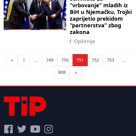
“vrbovanje” mladih iz
BiH u Njemačku, Trojki
zaprijetio prekidom
“partnerstva” zbog
zakona
Opširnije
Posts
«
1
…
749
750
751
752
753
…
pagination
808
»