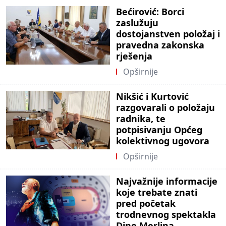
Bećirović: Borci
zaslužuju
dostojanstven položaj i
pravedna zakonska
rješenja
Opširnije
Nikšić i Kurtović
razgovarali o položaju
radnika, te
potpisivanju Općeg
kolektivnog ugovora
Opširnije
Najvažnije informacije
koje trebate znati
pred početak
trodnevnog spektakla
Dine Merlina