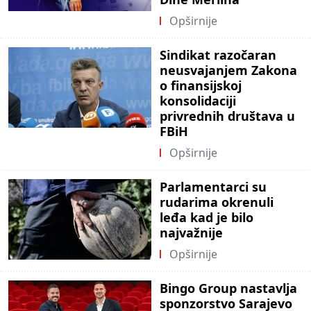
Opširnije
Sindikat razočaran
neusvajanjem Zakona
o finansijskoj
konsolidaciji
privrednih društava u
FBiH
Opširnije
Parlamentarci su
rudarima okrenuli
leđa kad je bilo
najvažnije
Opširnije
Bingo Group nastavlja
sponzorstvo Sarajevo