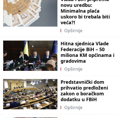
novu uredbu:
Minimalna plaća
uskoro bi trebala biti
veća?!
Opširnije
Hitna sjednica Vlade
Federacije BiH – 50
miliona KM općinama i
gradovima
Opširnije
Predstavnički dom
prihvatio predloženi
zakon o boračkom
dodatku u FBiH
Opširnije