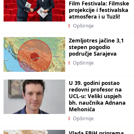
Film Festivala: Filmske
projekcije i festivalska
atmosfera i u Tuzli!
Opširnije
Zemljotres jačine 3,1
stepen pogodio
područje Sarajeva
Opširnije
U 39. godini postao
redovni profesor na
UCL-u: Veliki uspjeh
bh. naučnika Adnana
Mehonića
Opširnije
Vlada FBiH priprema