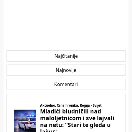
Najčitanije
Najnovije
Komentari