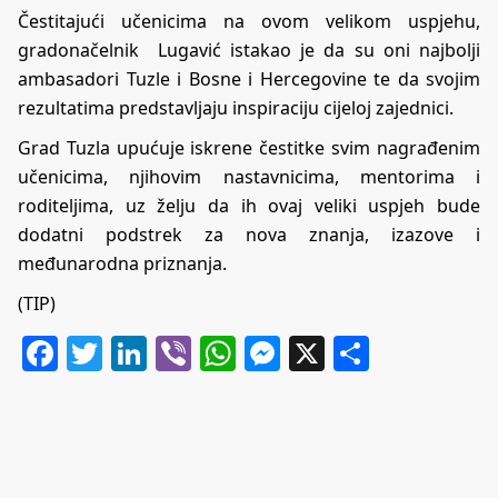
Čestitajući učenicima na ovom velikom uspjehu,
gradonačelnik Lugavić istakao je da su oni najbolji
ambasadori Tuzle i Bosne i Hercegovine te da svojim
rezultatima predstavljaju inspiraciju cijeloj zajednici.
Grad Tuzla upućuje iskrene čestitke svim nagrađenim
učenicima, njihovim nastavnicima, mentorima i
roditeljima, uz želju da ih ovaj veliki uspjeh bude
dodatni podstrek za nova znanja, izazove i
međunarodna priznanja.
(TIP)
Facebook
Twitter
LinkedIn
Viber
WhatsApp
Messenger
X
Share