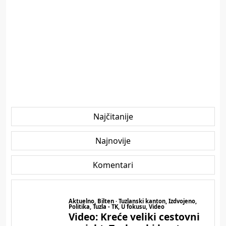
Najčitanije
Najnovije
Komentari