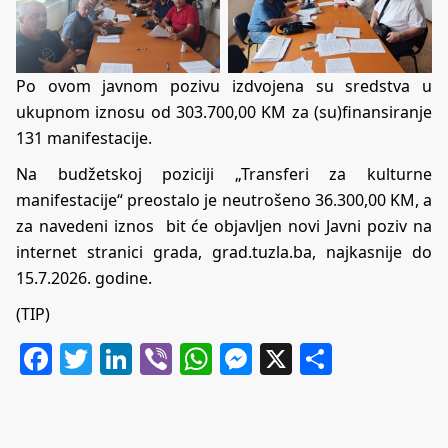
Po ovom javnom pozivu izdvojena su sredstva u
ukupnom iznosu od 303.700,00 KM za (su)finansiranje
131 manifestacije.
Na budžetskoj poziciji „Transferi za kulturne
manifestacije“ preostalo je neutrošeno 36.300,00 KM, a
za navedeni iznos bit će objavljen novi Javni poziv na
internet stranici grada, grad.tuzla.ba, najkasnije do
15.7.2026. godine.
(TIP)
Facebook
Twitter
LinkedIn
Viber
WhatsApp
Messenger
X
Share