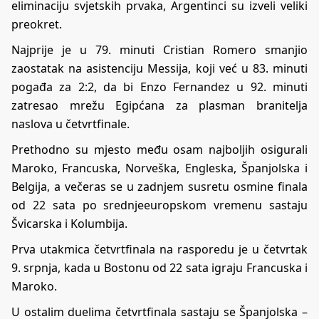
eliminaciju svjetskih prvaka, Argentinci su izveli veliki
preokret.
Najprije je u 79. minuti Cristian Romero smanjio
zaostatak na asistenciju Messija, koji već u 83. minuti
pogađa za 2:2, da bi Enzo Fernandez u 92. minuti
zatresao mrežu Egipćana za plasman branitelja
naslova u četvrtfinale.
Prethodno su mjesto među osam najboljih osigurali
Maroko, Francuska, Norveška, Engleska, Španjolska i
Belgija, a večeras se u zadnjem susretu osmine finala
od 22 sata po srednjeeuropskom vremenu sastaju
Švicarska i Kolumbija.
Prva utakmica četvrtfinala na rasporedu je u četvrtak
9. srpnja, kada u Bostonu od 22 sata igraju Francuska i
Maroko.
U ostalim duelima četvrtfinala sastaju se Španjolska –