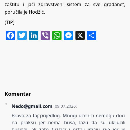
zaštitu i jači zdravstveni sistem za sve građane”,
poručila je Hodžić.
(TIP)
Facebook
Twitter
LinkedIn
Viber
WhatsApp
Messenger
X
Share
Komentar
Nedo@gmail.com
09.07.2026.
Bravo za taj prijedlog. Mnogi ucenici nemogu doci
na praksu jer nema busa, lazu da su ukljucili
buseve, ali zato tuzlaci i ostali imaju sve jer je