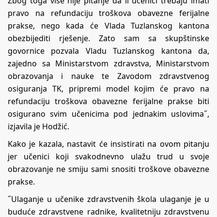
Zbog toga više nije pitanje da li učenici trebaju imati
pravo na refundaciju troškova obavezne ferijalne
prakse, nego kada će Vlada Tuzlanskog kantona
obezbijediti rješenje. Zato sam sa skupštinske
govornice pozvala Vladu Tuzlanskog kantona da,
zajedno sa Ministarstvom zdravstva, Ministarstvom
obrazovanja i nauke te Zavodom zdravstvenog
osiguranja TK, pripremi model kojim će pravo na
refundaciju troškova obavezne ferijalne prakse biti
osigurano svim učenicima pod jednakim uslovima˝,
izjavila je Hodžić.
Kako je kazala, nastavit će insistirati na ovom pitanju
jer učenici koji svakodnevno ulažu trud u svoje
obrazovanje ne smiju sami snositi troškove obavezne
prakse.
˝Ulaganje u učenike zdravstvenih škola ulaganje je u
buduće zdravstvene radnike, kvalitetniju zdravstvenu