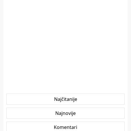
Najčitanije
Najnovije
Komentari