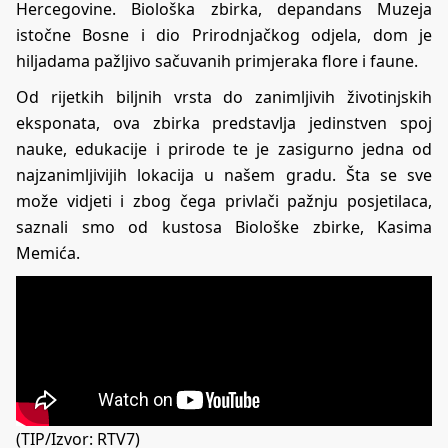
Hercegovine. Biološka zbirka, depandans Muzeja
istočne Bosne i dio Prirodnjačkog odjela, dom je
hiljadama pažljivo sačuvanih primjeraka flore i faune.
Od rijetkih biljnih vrsta do zanimljivih životinjskih
eksponata, ova zbirka predstavlja jedinstven spoj
nauke, edukacije i prirode te je zasigurno jedna od
najzanimljivijih lokacija u našem gradu. Šta se sve
može vidjeti i zbog čega privlači pažnju posjetilaca,
saznali smo od kustosa Biološke zbirke, Kasima
Memića.
(TIP/Izvor: RTV7)