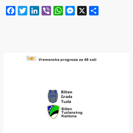
Facebook
Twitter
LinkedIn
Viber
WhatsApp
Messenger
X
Share