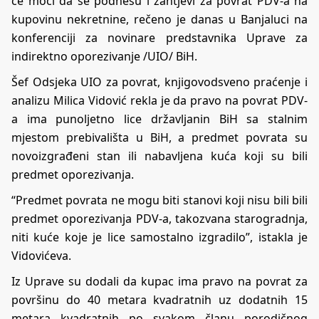
će moći da se podnesu i zahtjevi za povrat PDV-a na
kupovinu nekretnine, rečeno je danas u Banjaluci na
konferenciji za novinare predstavnika Uprave za
indirektno oporezivanje /UIO/ BiH.
Šef Odsjeka UIO za povrat, knjigovodsveno praćenje i
analizu Milica Vidović rekla je da pravo na povrat PDV-
a ima punoljetno lice državljanin BiH sa stalnim
mjestom prebivališta u BiH, a predmet povrata su
novoizgrađeni stan ili nabavljena kuća koji su bili
predmet oporezivanja.
“Predmet povrata ne mogu biti stanovi koji nisu bili bili
predmet oporezivanja PDV-a, takozvana starogradnja,
niti kuće koje je lice samostalno izgradilo”, istakla je
Vidovićeva.
Iz Uprave su dodali da kupac ima pravo na povrat za
površinu do 40 metara kvadratnih uz dodatnih 15
metara kvadratnih po svakom članu porodičnog