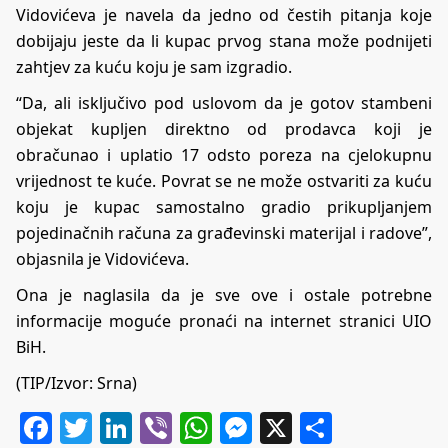
Vidovićeva je navela da jedno od čestih pitanja koje
dobijaju jeste da li kupac prvog stana može podnijeti
zahtjev za kuću koju je sam izgradio.
“Da, ali isključivo pod uslovom da je gotov stambeni
objekat kupljen direktno od prodavca koji je
obračunao i uplatio 17 odsto poreza na cjelokupnu
vrijednost te kuće. Povrat se ne može ostvariti za kuću
koju je kupac samostalno gradio prikupljanjem
pojedinačnih računa za građevinski materijal i radove”,
objasnila je Vidovićeva.
Ona je naglasila da je sve ove i ostale potrebne
informacije moguće pronaći na internet stranici UIO
BiH.
(TIP/Izvor: Srna)
Facebook
Twitter
LinkedIn
Viber
WhatsApp
Messenger
X
Share