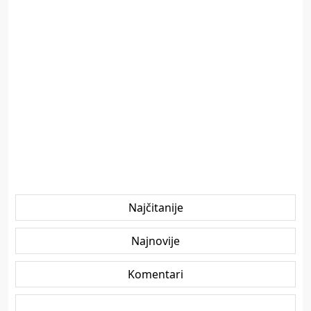
Najčitanije
Najnovije
Komentari