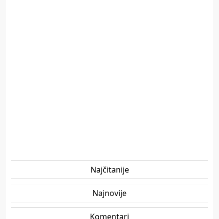
Najčitanije
Najnovije
Komentari