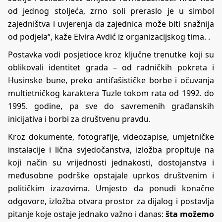
od jednog stoljeća, zrno soli preraslo je u simbol
zajedništva i uvjerenja da zajednica može biti snažnija
od podjela“, kaže Elvira Avdić iz organizacijskog tima. .
Postavka vodi posjetioce kroz ključne trenutke koji su
oblikovali identitet grada – od radničkih pokreta i
Husinske bune, preko antifašističke borbe i očuvanja
multietničkog karaktera Tuzle tokom rata od 1992. do
1995. godine, pa sve do savremenih građanskih
inicijativa i borbi za društvenu pravdu.
Kroz dokumente, fotografije, videozapise, umjetničke
instalacije i lična svjedočanstva, izložba propituje na
koji način su vrijednosti jednakosti, dostojanstva i
međusobne podrške opstajale uprkos društvenim i
političkim izazovima. Umjesto da ponudi konačne
odgovore, izložba otvara prostor za dijalog i postavlja
pitanje koje ostaje jednako važno i danas:
šta možemo