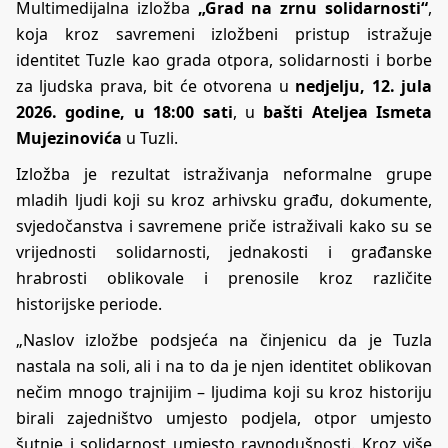
Multimedijalna izložba
„Grad na zrnu solidarnosti“
,
koja kroz savremeni izložbeni pristup istražuje
identitet Tuzle kao grada otpora, solidarnosti i borbe
za ljudska prava, bit će otvorena u
nedjelju, 12. jula
2026. godine, u 18:00 sati
, u
bašti Ateljea Ismeta
Mujezinovića
u Tuzli.
Izložba je rezultat istraživanja neformalne grupe
mladih ljudi koji su kroz arhivsku građu, dokumente,
svjedočanstva i savremene priče istraživali kako su se
vrijednosti solidarnosti, jednakosti i građanske
hrabrosti oblikovale i prenosile kroz različite
historijske periode.
„Naslov izložbe podsjeća na činjenicu da je Tuzla
nastala na soli, ali i na to da je njen identitet oblikovan
nečim mnogo trajnijim – ljudima koji su kroz historiju
birali zajedništvo umjesto podjela, otpor umjesto
šutnje i solidarnost umjesto ravnodušnosti. Kroz više