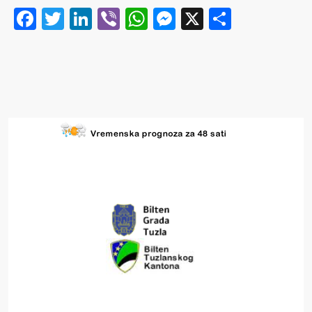
Facebook
Twitter
LinkedIn
Viber
WhatsApp
Messenger
X
Share