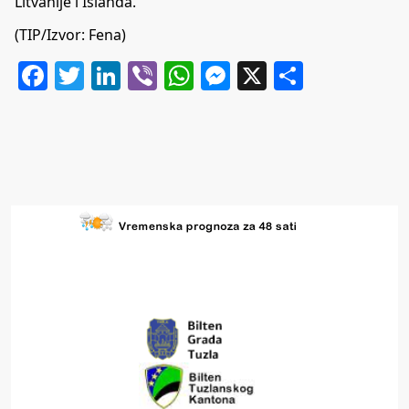
Litvanije i Islanda.
(TIP/Izvor: Fena)
Facebook
Twitter
LinkedIn
Viber
WhatsApp
Messenger
X
Share