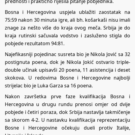
prednosti i praktično riješila pitanje pobjednika.
Bosna i Hercegovina uspjela ublažiti zaostatak na
75:59 nakon 30 minuta igre, ali bh. košarkaši nisu imali
znage za nešto više do kraja ovog meča. Srbija je do
kraja rutinski sačuvala vodstvo i zasluženo stigla do
pobjede rezultatom 94:81.
Najefikasniji pojedinac susreta bio je Nikola Jović sa 32
postignuta poena, dok je Nikola Jokić ostvario triple-
double učinak upisavši 20 poena, 11 asistencija i deset
skokova. U redovima Bosne i Hercegovine najbolji
strijelac bio je Luka Garza sa 16 poena.
Nakon završetka prve faze kvalifikacija Bosna i
Hercegovina u drugu rundu prenosi omjer od dvije
pobjede i četiri poraza, dok Srbija nastavlja takmičenje
sa skorom 4-2. U nastavku kvalifikacija reprezentaciju
Bosne i Hercegovine očekuju dueli protiv Italije,