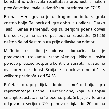
konstantno održavala rezultatsku prednost, a nakon
prve četvrtine imala je dvocifrenu prednost od 27:15.
Bosna i Hercegovina je u drugom periodu zaigrala
znatno bolje. Taj periuod igre dobru su odigrali Darko
Talić i Kenan Kamenjaš, koji su serijom poena doveli
bh. selekciju na samo pet poena zaostatka (31:26)
nešto više od šest minuta prije odlaska na odmor.
Međutim, uslijedio je odgovor domaćina, koji je
predvođen trojkama raspoloženiog Nikole Jovića
ponovo preuzeo potpunu kontrolu susreta i otišao na
dvociprenu prednost. Srbija je na poluvrijeme otišla s
velikom prednošću od 54:35.
Početak drugog dijela donio je nešto bolju igru
reprezentacije Bosne i Hercegovine, koja je uspjela
smanjiti zaostatak na 13 poena. Ipak, Srbija je vrlo brzo
odgovorila serijom 7:0, ponovo stigla do 20 poena