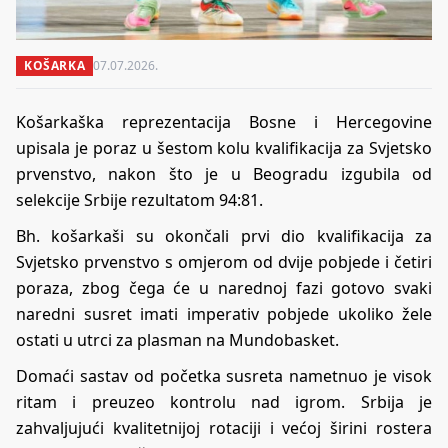
KOŠARKA
07.07.2026.
Košarkaška reprezentacija Bosne i Hercegovine
upisala je poraz u šestom kolu kvalifikacija za Svjetsko
prvenstvo, nakon što je u Beogradu izgubila od
selekcije Srbije rezultatom 94:81.
Bh. košarkaši su okončali prvi dio kvalifikacija za
Svjetsko prvenstvo s omjerom od dvije pobjede i četiri
poraza, zbog čega će u narednoj fazi gotovo svaki
naredni susret imati imperativ pobjede ukoliko žele
ostati u utrci za plasman na Mundobasket.
Domaći sastav od početka susreta nametnuo je visok
ritam i preuzeo kontrolu nad igrom. Srbija je
zahvaljujući kvalitetnijoj rotaciji i većoj širini rostera