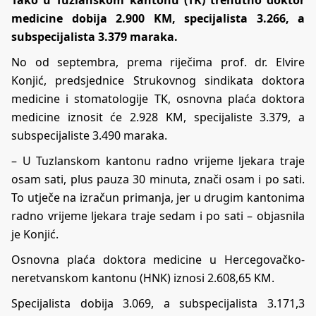
Tako u Tuzlanskom kantonu (TK) trenutno doktor
medicine dobija 2.900 KM, specijalista 3.266, a
subspecijalista 3.379 maraka.
No od septembra, prema riječima prof. dr. Elvire
Konjić, predsjednice Strukovnog sindikata doktora
medicine i stomatologije TK, osnovna plaća doktora
medicine iznosit će 2.928 KM, specijaliste 3.379, a
subspecijaliste 3.490 maraka.
– U Tuzlanskom kantonu radno vrijeme ljekara traje
osam sati, plus pauza 30 minuta, znači osam i po sati.
To utječe na izračun primanja, jer u drugim kantonima
radno vrijeme ljekara traje sedam i po sati – objasnila
je Konjić.
Osnovna plaća doktora medicine u Hercegovačko-
neretvanskom kantonu (HNK) iznosi 2.608,65 KM.
Specijalista dobija 3.069, a subspecijalista 3.171,3