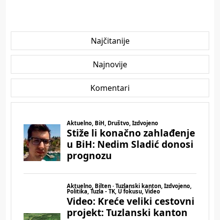
Najčitanije
Najnovije
Komentari