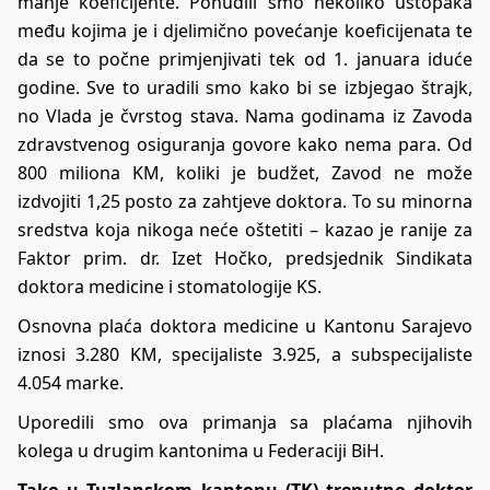
manje koeficijente. Ponudili smo nekoliko ustopaka
među kojima je i djelimično povećanje koeficijenata te
da se to počne primjenjivati tek od 1. januara iduće
godine. Sve to uradili smo kako bi se izbjegao štrajk,
no Vlada je čvrstog stava. Nama godinama iz Zavoda
zdravstvenog osiguranja govore kako nema para. Od
800 miliona KM, koliki je budžet, Zavod ne može
izdvojiti 1,25 posto za zahtjeve doktora. To su minorna
sredstva koja nikoga neće oštetiti – kazao je ranije za
Faktor prim. dr. Izet Hočko, predsjednik Sindikata
doktora medicine i stomatologije KS.
Osnovna plaća doktora medicine u Kantonu Sarajevo
iznosi 3.280 KM, specijaliste 3.925, a subspecijaliste
4.054 marke.
Uporedili smo ova primanja sa plaćama njihovih
kolega u drugim kantonima u Federaciji BiH.