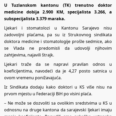
U Tuzlanskom kantonu (TK) trenutno doktor
medicine dobija 2.900 KM, specijalista 3.266, a
subspecijalista 3.379 maraka.
Ljekari i stomatolozi u Kantonu Sarajevo nisu
zadovoljni plaćama, pa su iz Strukovnog sindikata
doktora medicine i stomatologije prošle sedmice, ako
se Vlada ne predomisli da udovolji njihovim
zahtjevima, najavili štrajk.
Ljekari traže da se napravi pravilan odnos u
koeficijentima, navodeći da je 4,27 posto satnica u
ovom vremenu ponižavajuća.
Iz Sindikata dodaju kako doktori u KS više nisu na
prvom mjestu u Federaciji BiH po visini plaća.
– Ne može se dozvoliti sa ovolikim sredstvima u KS u
odnosnu na druge kantona da sarajevski ljekari imaju