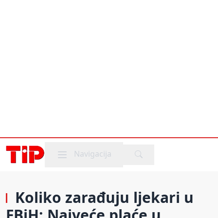
Mobile menu
Navigacija
Koliko zarađuju ljekari u
FBiH: Najveće plaće u