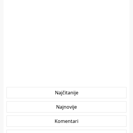
Najčitanije
Najnovije
Komentari