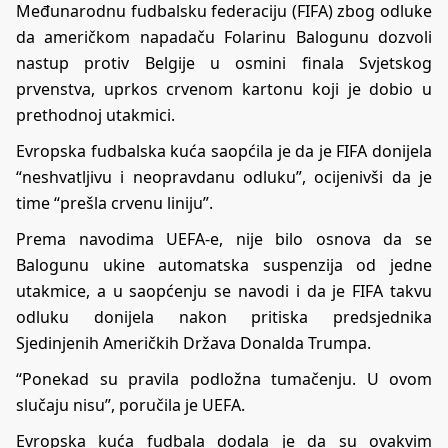
Međunarodnu fudbalsku federaciju (FIFA) zbog odluke
da američkom napadaču Folarinu Balogunu dozvoli
nastup protiv Belgije u osmini finala Svjetskog
prvenstva, uprkos crvenom kartonu koji je dobio u
prethodnoj utakmici.
Evropska fudbalska kuća saopćila je da je FIFA donijela
“neshvatljivu i neopravdanu odluku”, ocijenivši da je
time “prešla crvenu liniju”.
Prema navodima UEFA-e, nije bilo osnova da se
Balogunu ukine automatska suspenzija od jedne
utakmice, a u saopćenju se navodi i da je FIFA takvu
odluku donijela nakon pritiska predsjednika
Sjedinjenih Američkih Država Donalda Trumpa.
“Ponekad su pravila podložna tumačenju. U ovom
slučaju nisu”, poručila je UEFA.
Evropska kuća fudbala dodala je da su ovakvim