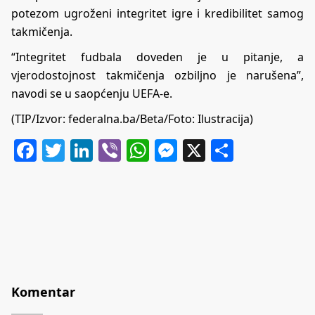
potezom ugroženi integritet igre i kredibilitet samog
takmičenja.
“Integritet fudbala doveden je u pitanje, a
vjerodostojnost takmičenja ozbiljno je narušena”,
navodi se u saopćenju UEFA-e.
(TIP/Izvor: federalna.ba/Beta/Foto: Ilustracija)
Facebook
Twitter
LinkedIn
Viber
WhatsApp
Messenger
X
Share
Komentar