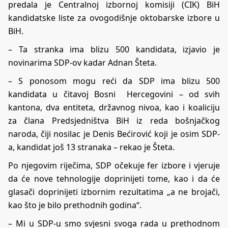
predala je Centralnoj izbornoj komisiji (CIK) BiH
kandidatske liste za ovogodišnje oktobarske izbore u
BiH.
– Ta stranka ima blizu 500 kandidata, izjavio je
novinarima SDP-ov kadar Adnan Šteta.
– S ponosom mogu reći da SDP ima blizu 500
kandidata u čitavoj Bosni Hercegovini – od svih
kantona, dva entiteta, državnog nivoa, kao i koaliciju
za člana Predsjedništva BiH iz reda bošnjačkog
naroda, čiji nosilac je Denis Bećirović koji je osim SDP-
a, kandidat još 13 stranaka – rekao je Šteta.
Po njegovim riječima, SDP očekuje fer izbore i vjeruje
da će nove tehnologije doprinijeti tome, kao i da će
glasači doprinijeti izbornim rezultatima „a ne brojači,
kao što je bilo prethodnih godina“.
– Mi u SDP-u smo svjesni svoga rada u prethodnom