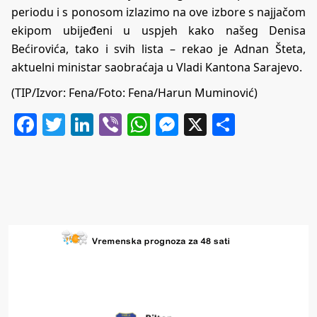
periodu i s ponosom izlazimo na ove izbore s najjačom
ekipom ubijeđeni u uspjeh kako našeg Denisa
Bećirovića, tako i svih lista – rekao je Adnan Šteta,
aktuelni ministar saobraćaja u Vladi Kantona Sarajevo.
(TIP/Izvor: Fena/Foto: Fena/Harun Muminović)
Facebook
Twitter
LinkedIn
Viber
WhatsApp
Messenger
X
Share