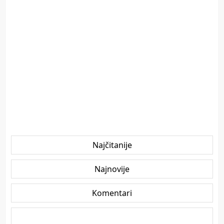
Najčitanije
Najnovije
Komentari