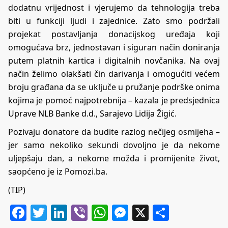
dodatnu vrijednost i vjerujemo da tehnologija treba
biti u funkciji ljudi i zajednice. Zato smo podržali
projekat postavljanja donacijskog uređaja koji
omogućava brz, jednostavan i siguran način doniranja
putem platnih kartica i digitalnih novčanika. Na ovaj
način želimo olakšati čin darivanja i omogućiti većem
broju građana da se uključe u pružanje podrške onima
kojima je pomoć najpotrebnija – kazala je predsjednica
Uprave NLB Banke d.d., Sarajevo Lidija Žigić.
Pozivaju donatore da budite razlog nečijeg osmijeha –
jer samo nekoliko sekundi dovoljno je da nekome
uljepšaju dan, a nekome možda i promijenite život,
saopćeno je iz Pomozi.ba.
(TIP)
Facebook
Twitter
LinkedIn
Viber
WhatsApp
Messenger
X
Share