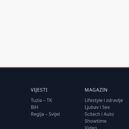
VIJESTI
MAGAZIN
Tuzla – TK
Lifestyle i zdravlje
BiH
Ljubav i Sex
Regija – Svijet
Scitech i Auto
Showtime
Video