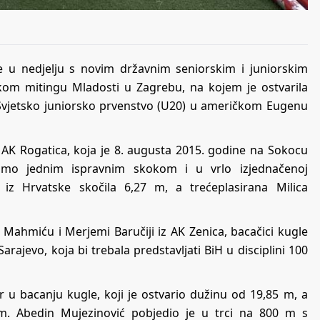
e u nedjelju s novim državnim seniorskim i juniorskim
m mitingu Mladosti u Zagrebu, na kojem je ostvarila
 Svjetsko juniorsko prvenstvo (U20) u američkom Eugenu
 AK Rogatica, koja je 8. augusta 2015. godine na Sokocu
samo jednim ispravnim skokom i u vrlo izjednačenoj
k iz Hrvatske skočila 6,27 m, a trećeplasirana Milica
Mahmiću i Merjemi Baručiji iz AK Zenica, bacačici kugle
 Sarajevo, koja bi trebala predstavljati BiH u disciplini 100
 u bacanju kugle, koji je ostvario dužinu od 19,85 m, a
 m. Abedin Mujezinović pobjedio je u trci na 800 m s