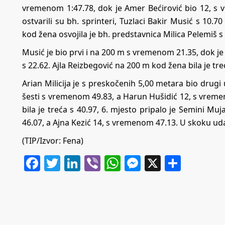
vremenom 1:47.78, dok je Amer Bećirović bio 12, s 
ostvarili su bh. sprinteri, Tuzlaci Bakir Musić s 10.7
kod žena osvojila je bh. predstavnica Milica Pelemiš s 
Musić je bio prvi i na 200 m s vremenom 21.35, dok j
s 22.62. Ajla Reizbegović na 200 m kod žena bila je t
Arian Milicija je s preskočenih 5,00 metara bio drug
šesti s vremenom 49.83, a Harun Hušidić 12, s vreme
bila je treća s 40.97, 6. mjesto pripalo je Semini Mu
46.07, a Ajna Kezić 14, s vremenom 47.13. U skoku uda
(TIP/Izvor: Fena)
Facebook
Twitter
LinkedIn
Viber
WhatsApp
Messenger
X
Share