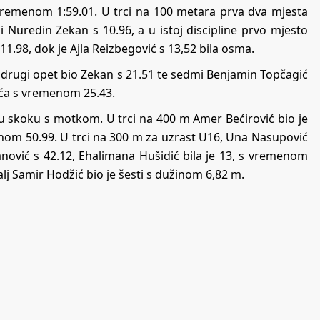
vremenom 1:59.01. U trci na 100 metara prva dva mjesta
0 i Nuredin Zekan s 10.96, a u istoj discipline prvo mjesto
11.98, dok je Ajla Reizbegović s 13,52 bila osma.
e drugi opet bio Zekan s 21.51 te sedmi Benjamin Topčagić
reća s vremenom 25.43.
i u skoku s motkom. U trci na 400 m Amer Bećirović bio je
nom 50.99. U trci na 300 m za uzrast U16, Una Nasupović
janović s 42.12, Ehalimana Hušidić bila je 13, s vremenom
lj Samir Hodžić bio je šesti s dužinom 6,82 m.