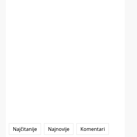
Najčitanije
Najnovije
Komentari