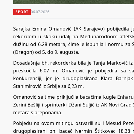
SPORT
06.07.2026.
Sarajka Emina Omanović (AK Sarajevo) pobijedila j
rekordom u skoku udalj na Međunarodnom atletsko
dužinu od 6,28 metara, čime je ispunila i normu za
(Oregon) od 5. do 9. augusta.
Dosadašnja bh. rekorderka bila je Tanja Marković iz
preskočila 6,07 m. Omanović je pobijedila sa 
konkurenciji, jer je drugoplasirana Klara Barnja
Stanimirović iz Srbije sa 6,23 m.
Omanović se time priključila bacačima kugle Enharu 
Zerini Bešliji i sprinterki Džani Suljić iz AK Novi Grad
metara s preponama.
Pobjedu na ovom mitingu ostvarili su i Mesud Pezer
drugoplasirani bh. bacač Nermin Štitkovac 18,38