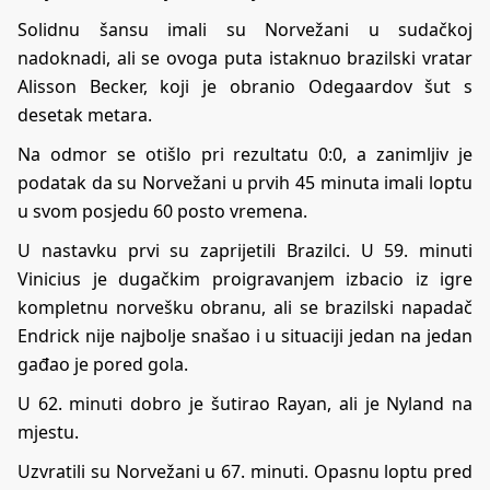
Solidnu šansu imali su Norvežani u sudačkoj
nadoknadi, ali se ovoga puta istaknuo brazilski vratar
Alisson Becker, koji je obranio Odegaardov šut s
desetak metara.
Na odmor se otišlo pri rezultatu 0:0, a zanimljiv je
podatak da su Norvežani u prvih 45 minuta imali loptu
u svom posjedu 60 posto vremena.
U nastavku prvi su zaprijetili Brazilci. U 59. minuti
Vinicius je dugačkim proigravanjem izbacio iz igre
kompletnu norvešku obranu, ali se brazilski napadač
Endrick nije najbolje snašao i u situaciji jedan na jedan
gađao je pored gola.
U 62. minuti dobro je šutirao Rayan, ali je Nyland na
mjestu.
Uzvratili su Norvežani u 67. minuti. Opasnu loptu pred