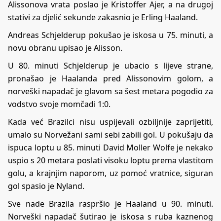
Alissonova vrata poslao je Kristoffer Ajer, a na drugoj
stativi za djelić sekunde zakasnio je Erling Haaland.
Andreas Schjelderup pokušao je iskosa u 75. minuti, a
novu obranu upisao je Alisson.
U 80. minuti Schjelderup je ubacio s lijeve strane,
pronašao je Haalanda pred Alissonovim golom, a
norveški napadač je glavom sa šest metara pogodio za
vodstvo svoje momčadi 1:0.
Kada već Brazilci nisu uspijevali ozbiljnije zaprijetiti,
umalo su Norvežani sami sebi zabili gol. U pokušaju da
ispuca loptu u 85. minuti David Moller Wolfe je nekako
uspio s 20 metara poslati visoku loptu prema vlastitom
golu, a krajnjim naporom, uz pomoć vratnice, siguran
gol spasio je Nyland.
Sve nade Brazila raspršio je Haaland u 90. minuti.
Norveški napadač šutirao je iskosa s ruba kaznenog