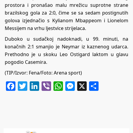
prostora i pronašao malu mrežicu suprotne strane
brazilskog gola za 2:0, čime se sa sedam postignutih
golova izjednačio s Kylianom Mbappeom i Lionelom
Messijem na vrhu ljestvice strijelaca.
Duboko u sudačkoj nadoknadi, u 99. minuti, na
konačnih 2:1 smanjio je Neymar iz kaznenog udarca.
Prethodno je u skoku Leo Ostigard laktom u glavu
pogodio Casemira.
(TIP/Izvor: Fena/Foto: Arena sport)
Facebook
Twitter
LinkedIn
Viber
WhatsApp
Messenger
X
Share