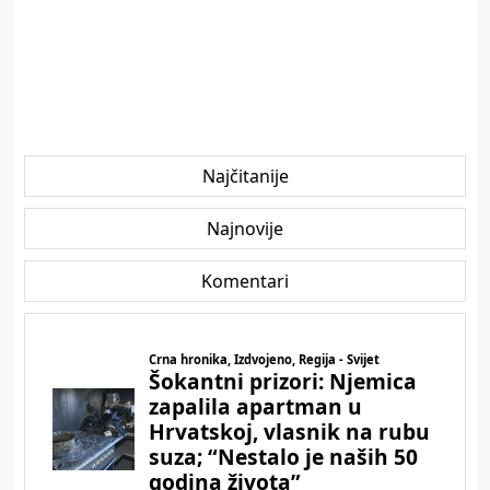
Najčitanije
Najnovije
Komentari