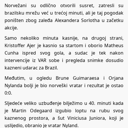
Norvežani su odlično otvorili susret, zatresli su
brazilsku mrežu već u trećoj minuti, ali je taj pogodak
poništen zbog zaleđa Alexandera Sorlotha u začetku
akcije.
Samo nekoliko minuta kasnije, na drugoj strani,
Kristoffer Ajer je kasnio sa startom i oborio Matheus
Cunha ispred svog gola, a sudac je tek nakon
intervencije iz VAR sobe i pregleda snimke dosudio
kazneni udarac za Brazil.
Međutim, u ogledu Brune Guimaraesa i Orjana
Nylanda bolji je bio norveški vratar i rezultat je ostao
0:0.
Sljedeće veliko uzbuđenje bilježimo u 40. minuti kada
je Martin Odegaard izgubio loptu na rubu svog
kaznenog prostora, a šut Viniciusa Juniora, koji je
uslijedio, obranio je vratar Nyland.