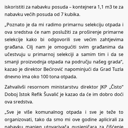
iskoristiti za nabavku posuda – kontejnera 1,1 m3 te za
nabavku većih posuda od 7 kubika.
„Poznato je da mi radimo primarnu selekciju otpada i
ova sredstva će nam poslužiti za proširenje primarne
selekcije kako bi odgovorili sve većim zahtjevima
građana. Cilj nam je omogućiti svim građanima da
učestvuju u primarnoj selekciji a samim tim i da se
smanji proizvodnja otpada na području našeg grada“,
kazao je direktor Bećirović napominjući da Grad Tuzla
dnevno ima oko 100 tona otpada.
Zahvalivši resornom ministarstvu direktor JKP „Čisto“
Doboj Istok Refik Šuvalić je kazao da će im dobro doći
ova sredstva.
„Sve je više komunalnog otpada i sve je teže to
organizovati, tako da smo mi ove godine aplicirali za
nabavku manjeg utovarivača gusjeničara za čišćenje