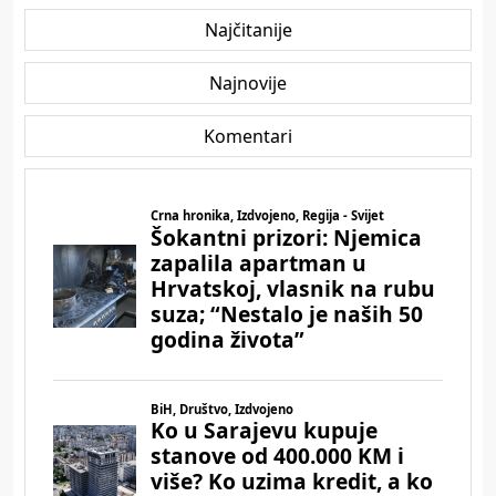
Najčitanije
Najnovije
Komentari