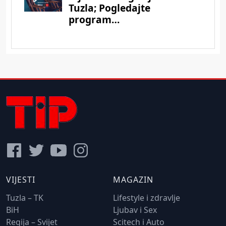
VIJESTI
MAGAZIN
Tuzla – TK
Lifestyle i zdravlje
BiH
Ljubav i Sex
Regija – Svijet
Scitech i Auto