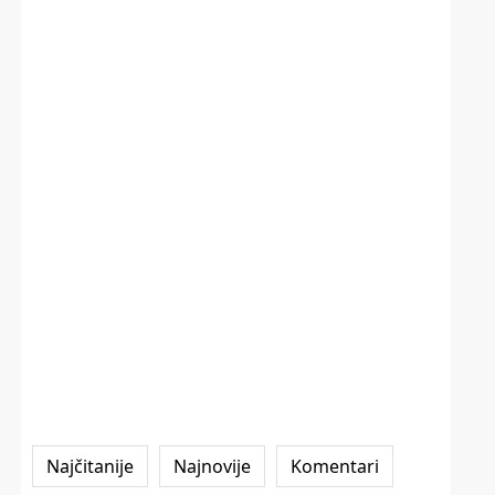
Najčitanije
Najnovije
Komentari