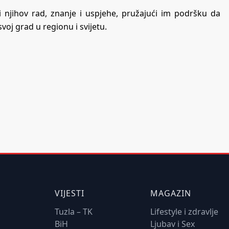
i njihov rad, znanje i uspjehe, pružajući im podršku da
voj grad u regionu i svijetu.
VIJESTI
MAGAZIN
Tuzla – TK
Lifestyle i zdravlje
BiH
Ljubav i Sex