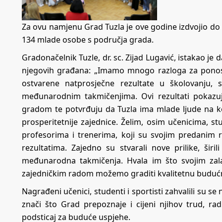
Za ovu namjenu Grad Tuzla je ove godine izdvojio do
134 mlade osobe s područja grada.
Gradonačelnik Tuzle, dr. sc. Zijad Lugavić, istakao je 
njegovih građana: „Imamo mnogo razloga za ponos j
ostvarene natprosječne rezultate u školovanju, 
međunarodnim takmičenjima. Ovi rezultati pokazuju
gradom te potvrđuju da Tuzla ima mlade ljude na koje
prosperitetnije zajednice. Želim, osim učenicima, stu
profesorima i trenerima, koji su svojim predanim
rezultatima. Zajedno su stvarali nove prilike, šir
međunarodna takmičenja. Hvala im što svojim zal
zajedničkim radom možemo graditi kvalitetnu budućn
Nagrađeni učenici, studenti i sportisti zahvalili su se
znači što Grad prepoznaje i cijeni njihov trud, ra
podsticaj za buduće uspjehe.