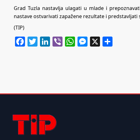
Grad Tuzla nastavlja ulagati u mlade i prepoznavat
nastave ostvarivati zapažene rezultate i predstavljati s
(TIP)
Facebook
Twitter
LinkedIn
Viber
WhatsApp
Messenger
X
Share