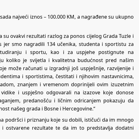
 sada najveći iznos – 100.000 KM, a nagrađene su ukupno
da su ovakvi rezultati razlog za ponos cijelog Grada Tuzle i
er smo nagradili 134 učenika, studenta i sportistu za
studiranju i sportu, kao i za uspjehe postignute na
 koliko je svijetla i kvalitetna budućnost pred našim
 može računati u izgradnji još uspješnije, razvijenije i
dentima i sportistima, čestitati i njihovim nastavnicima,
 radom, znanjem i vremenom doprinijeli ovim izuzetnim
ili vidike i uspješno odgovarali na izazove koje donose
aganjem, predanošću i ličnim odricanjem pokazuju da
ost našeg grada i Bosne i Hercegovine.“
 na podršci i priznanju koje su dobili, ističući da im mnogo
d i ostvarene rezultate te da im to predstavlja dodatni