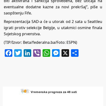
biti aktivirana i sankcija sprovedena, bez uticaja na
eventualne dodatne kazne za novi prekršaj”, piše u
saopštenju Fife.
Reprezentacija SAD-a će u utorak od 2 sata u Seattleu
igrati protiv selekcije Belgije, u utakmici osmine finala
Svjetskog prvenstva.
(TIP/Izvor: Beta/federalna.ba/Foto: ESPN)
Facebook
Twitter
LinkedIn
Viber
WhatsApp
Messenger
X
Share