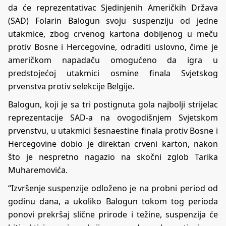
da će reprezentativac Sjedinjenih Američkih Država
(SAD) Folarin Balogun svoju suspenziju od jedne
utakmice, zbog crvenog kartona dobijenog u meču
protiv Bosne i Hercegovine, odraditi uslovno, čime je
američkom napadaču omogućeno da igra u
predstojećoj utakmici osmine finala Svjetskog
prvenstva protiv selekcije Belgije.
Balogun, koji je sa tri postignuta gola najbolji strijelac
reprezentacije SAD-a na ovogodišnjem Svjetskom
prvenstvu, u utakmici šesnaestine finala protiv Bosne i
Hercegovine dobio je direktan crveni karton, nakon
što je nespretno nagazio na skočni zglob Tarika
Muharemovića.
“Izvršenje suspenzije odloženo je na probni period od
godinu dana, a ukoliko Balogun tokom tog perioda
ponovi prekršaj slične prirode i težine, suspenzija će