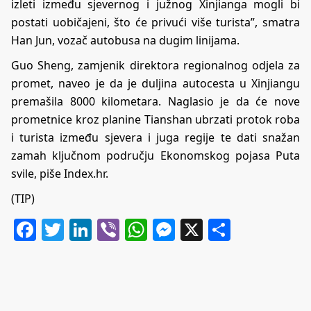
izleti između sjevernog i južnog Xinjianga mogli bi
postati uobičajeni, što će privući više turista”, smatra
Han Jun, vozač autobusa na dugim linijama.
Guo Sheng, zamjenik direktora regionalnog odjela za
promet, naveo je da je duljina autocesta u Xinjiangu
premašila 8000 kilometara. Naglasio je da će nove
prometnice kroz planine Tianshan ubrzati protok roba
i turista između sjevera i juga regije te dati snažan
zamah ključnom području Ekonomskog pojasa Puta
svile, piše Index.hr.
(TIP)
Facebook
Twitter
LinkedIn
Viber
WhatsApp
Messenger
X
Share