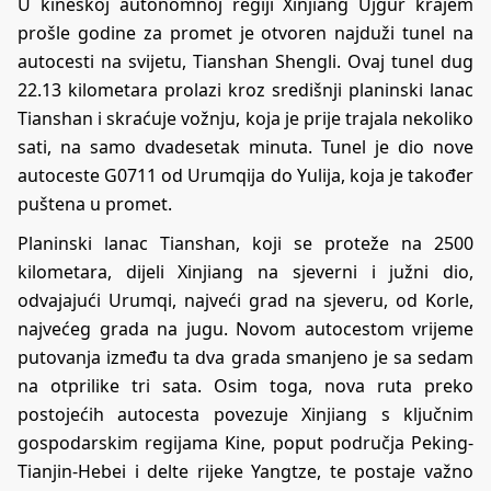
U kineskoj autonomnoj regiji Xinjiang Ujgur krajem
prošle godine za promet je otvoren najduži tunel na
autocesti na svijetu, Tianshan Shengli. Ovaj tunel dug
22.13 kilometara prolazi kroz središnji planinski lanac
Tianshan i skraćuje vožnju, koja je prije trajala nekoliko
sati, na samo dvadesetak minuta. Tunel je dio nove
autoceste G0711 od Urumqija do Yulija, koja je također
puštena u promet.
Planinski lanac Tianshan, koji se proteže na 2500
kilometara, dijeli Xinjiang na sjeverni i južni dio,
odvajajući Urumqi, najveći grad na sjeveru, od Korle,
najvećeg grada na jugu. Novom autocestom vrijeme
putovanja između ta dva grada smanjeno je sa sedam
na otprilike tri sata. Osim toga, nova ruta preko
postojećih autocesta povezuje Xinjiang s ključnim
gospodarskim regijama Kine, poput područja Peking-
Tianjin-Hebei i delte rijeke Yangtze, te postaje važno