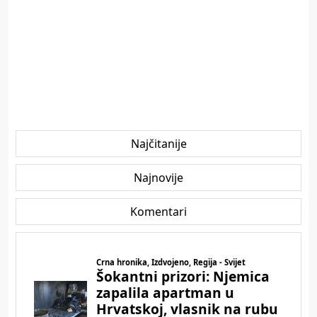
Najčitanije
Najnovije
Komentari