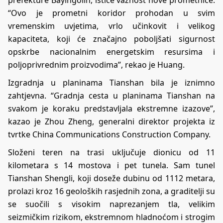
prefekture Bayingolin, ističe važnost nove prometnice.
“Ovo je prometni koridor prohodan u svim
vremenskim uvjetima, vrlo učinkovit i velikog
kapaciteta, koji će značajno poboljšati sigurnost
opskrbe nacionalnim energetskim resursima i
poljoprivrednim proizvodima”, rekao je Huang.
Izgradnja u planinama Tianshan bila je iznimno
zahtjevna. “Gradnja cesta u planinama Tianshan na
svakom je koraku predstavljala ekstremne izazove”,
kazao je Zhou Zheng, generalni direktor projekta iz
tvrtke China Communications Construction Company.
Složeni teren na trasi uključuje dionicu od 11
kilometara s 14 mostova i pet tunela. Sam tunel
Tianshan Shengli, koji doseže dubinu od 1112 metara,
prolazi kroz 16 geoloških rasjednih zona, a graditelji su
se suočili s visokim naprezanjem tla, velikim
seizmičkim rizikom, ekstremnom hladnoćom i strogim