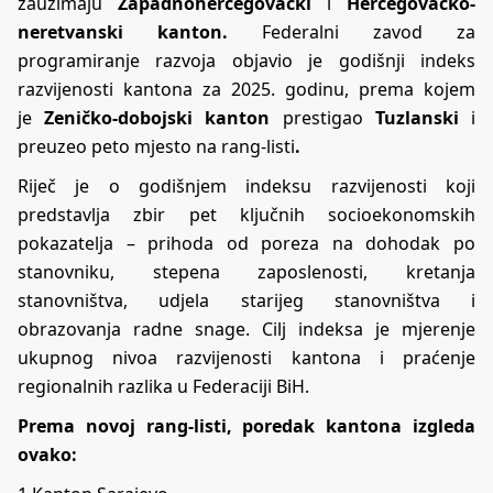
zauzimaju
Zapadnohercegovački
i
Hercegovačko-
neretvanski kanton.
Federalni zavod za
programiranje razvoja objavio je godišnji indeks
razvijenosti kantona za 2025. godinu, prema kojem
je
Zeničko-dobojski kanton
prestigao
Tuzlanski
i
preuzeo peto mjesto na rang-listi
.
Riječ je o godišnjem indeksu razvijenosti koji
predstavlja zbir pet ključnih socioekonomskih
pokazatelja – prihoda od poreza na dohodak po
stanovniku, stepena zaposlenosti, kretanja
stanovništva, udjela starijeg stanovništva i
obrazovanja radne snage. Cilj indeksa je mjerenje
ukupnog nivoa razvijenosti kantona i praćenje
regionalnih razlika u Federaciji BiH.
Prema novoj rang-listi, poredak kantona izgleda
ovako: