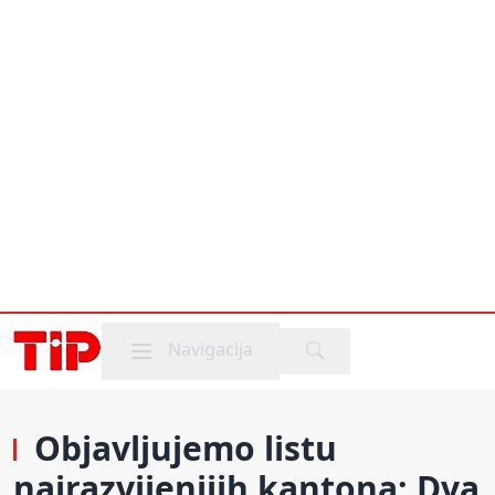
Mobile menu
Navigacija
Objavljujemo listu
najrazvijenijih kantona: Dva