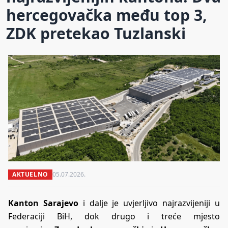
hercegovačka među top 3,
ZDK pretekao Tuzlanski
AKTUELNO
05.07.2026.
Kanton Sarajevo
i dalje je uvjerljivo najrazvijeniji u
Federaciji BiH, dok drugo i treće mjesto