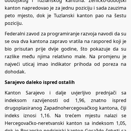
dobojskog i Tuzlanskog kantona. Zeničko-dobojski
kanton napredovao je za jednu poziciju i sada zauzima
peto mjesto, dok je Tuzlanski kanton pao na šestu
poziciju.
Federalni zavod za programiranje razvoja navodi da su
se ova dva kantona zapravo vratila na raspored koji je
bio prisutan prije dvije godine, što pokazuje da su
razlike među njima relativno male. Na promjenu je
najveći uticaj imao indikator prihoda od poreza na
dohodak.
Sarajevo daleko ispred ostalih
Kanton Sarajevo i dalje uvjerljivo prednjači sa
indeksom razvijenosti od 1,96, znatno ispred
drugoplasiranog Zapadnohercegovačkog kantona, čiji
indeks iznosi 1,16. Na trećem mjestu nalazi se
Hercegovačko-neretvanski kanton sa indeksom 1,05,
dok je Bosansko-podrinjski kanton Goražde četvrti sa