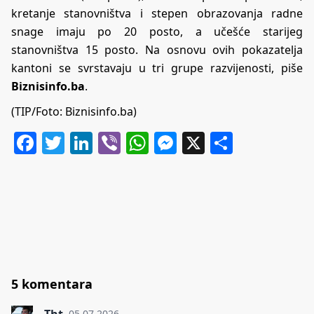
kretanje stanovništva i stepen obrazovanja radne
snage imaju po 20 posto, a učešće starijeg
stanovništva 15 posto. Na osnovu ovih pokazatelja
kantoni se svrstavaju u tri grupe razvijenosti, piše
Biznisinfo.ba
.
(TIP/Foto: Biznisinfo.ba)
Facebook
Twitter
LinkedIn
Viber
WhatsApp
Messenger
X
Share
5 komentara
Tht
05.07.2026.