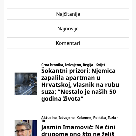
Najčitanije
Najnovije
Komentari