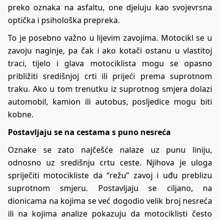
preko oznaka na asfaltu, one djeluju kao svojevrsna
optička i psihološka prepreka.
To je posebno važno u lijevim zavojima. Motocikl se u
zavoju naginje, pa čak i ako kotači ostanu u vlastitoj
traci, tijelo i glava motociklista mogu se opasno
približiti središnjoj crti ili prijeći prema suprotnom
traku. Ako u tom trenutku iz suprotnog smjera dolazi
automobil, kamion ili autobus, posljedice mogu biti
kobne.
Postavljaju se na cestama s puno nesreća
Oznake se zato najčešće nalaze uz punu liniju,
odnosno uz središnju crtu ceste. Njihova je uloga
spriječiti motocikliste da “režu” zavoj i uđu preblizu
suprotnom smjeru. Postavljaju se ciljano, na
dionicama na kojima se već dogodio velik broj nesreća
ili na kojima analize pokazuju da motociklisti često