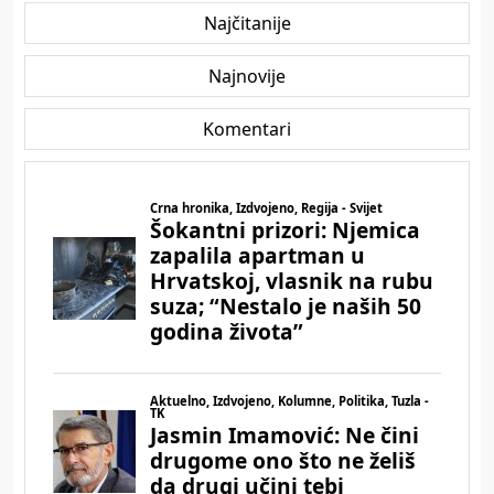
Najčitanije
Najnovije
Komentari