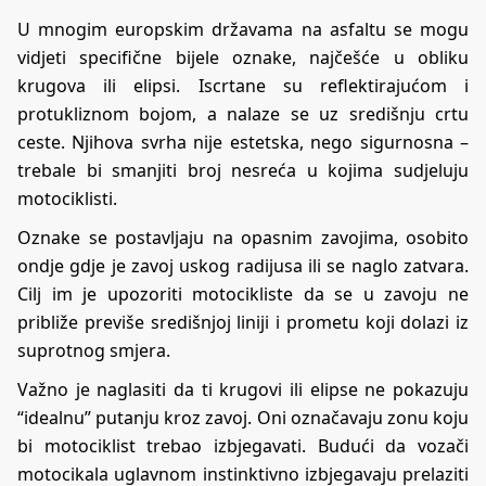
U mnogim europskim državama na asfaltu se mogu
vidjeti specifične bijele oznake, najčešće u obliku
krugova ili elipsi. Iscrtane su reflektirajućom i
protukliznom bojom, a nalaze se uz središnju crtu
ceste. Njihova svrha nije estetska, nego sigurnosna –
trebale bi smanjiti broj nesreća u kojima sudjeluju
motociklisti.
Oznake se postavljaju na opasnim zavojima, osobito
ondje gdje je zavoj uskog radijusa ili se naglo zatvara.
Cilj im je upozoriti motocikliste da se u zavoju ne
približe previše središnjoj liniji i prometu koji dolazi iz
suprotnog smjera.
Važno je naglasiti da ti krugovi ili elipse ne pokazuju
“idealnu” putanju kroz zavoj. Oni označavaju zonu koju
bi motociklist trebao izbjegavati. Budući da vozači
motocikala uglavnom instinktivno izbjegavaju prelaziti