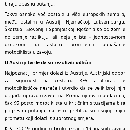
biraju opasnu putanju.
Takve oznake već postoje u više europskih zemalja,
među ostalim u Austriji, Njemačkoj, Luksemburgu,
Škotskoj, Sloveniji i Španjolskoj. Rješenja se od zemlje
do zemlje razlikuju, ali ideja je ista – jednostavnom
oznakom na asfaltu promijeniti ponašanje
motociklista u zavoju.
U Austriji tvrde da su rezultati odlični
Najpoznatiji primjer dolazi iz Austrije. Austrijski odbor
za sigurnost na cestama KFV analizirao je
motociklističke nesreće i utvrdio da se velik broj njih
događa upravo u zavojima. Prema njihovim podacima,
čak 95 posto motociklista u kritičnim situacijama bira
pogrešnu putanju, najčešće preblizu središnjoj liniji i
prometu koji dolazi iz suprotnog smjera.
KFV je 2019. godine u Tirolu označio 19 opasnih zavoja