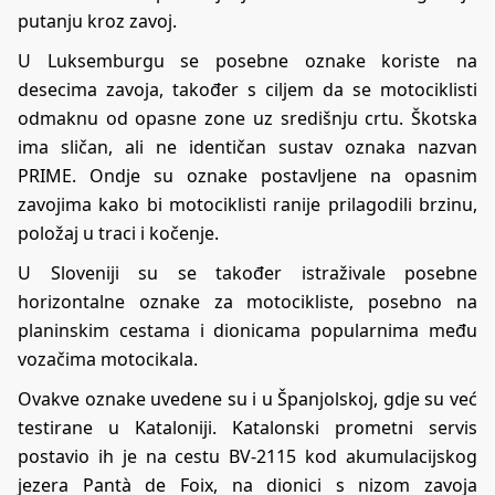
putanju kroz zavoj.
U Luksemburgu se posebne oznake koriste na
desecima zavoja, također s ciljem da se motociklisti
odmaknu od opasne zone uz središnju crtu. Škotska
ima sličan, ali ne identičan sustav oznaka nazvan
PRIME. Ondje su oznake postavljene na opasnim
zavojima kako bi motociklisti ranije prilagodili brzinu,
položaj u traci i kočenje.
U Sloveniji su se također istraživale posebne
horizontalne oznake za motocikliste, posebno na
planinskim cestama i dionicama popularnima među
vozačima motocikala.
Ovakve oznake uvedene su i u Španjolskoj, gdje su već
testirane u Kataloniji. Katalonski prometni servis
postavio ih je na cestu BV-2115 kod akumulacijskog
jezera Pantà de Foix, na dionici s nizom zavoja