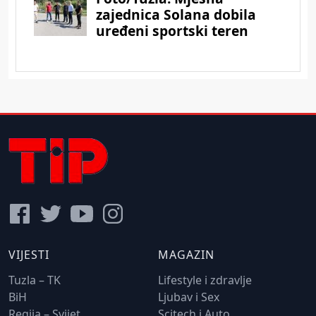
VIJESTI
MAGAZIN
Tuzla – TK
Lifestyle i zdravlje
BiH
Ljubav i Sex
Regija – Svijet
Scitech i Auto