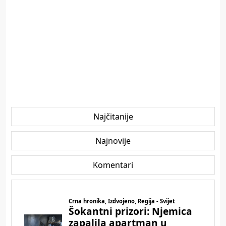
Najčitanije
Najnovije
Komentari