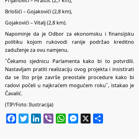
Prijanovići – Hrastić (2,7 km),
Brlošići – Gojakovići (2,8 km),
Gojakovići – Vitalj (2,8 km).
Napominje da je Odbor za ekonomsku i finansijsku
politiku kojom rukovodi ranije podržao kreditno
zaduženje za ovu namjenu.
˝Čekamo sjednicu Parlamenta kako bi to potvrdili.
Nastavljam pratiti realizaciju ovog projekta i insistirati
da se što prije završe preostale procedure kako bi
radovi počeli u najkraćem mogućem roku˝, istakao je
Čavalić.
(TIP/Foto: Ilustracija)
Facebook
Twitter
LinkedIn
Viber
WhatsApp
Messenger
X
Share