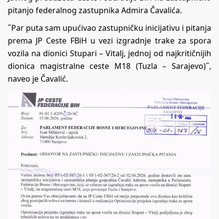
pitanjo federalnog zastupnika Admira Čavalića.
˝Par puta sam upućivao zastupničku inicijativu i pitanja
prema JP Ceste FBiH u vezi izgradnje trake za spora
vozila na dionici Stupari – Vitalj, jednoj od najkritičnijih
dionica magistralne ceste M18 (Tuzla – Sarajevo)˝,
naveo je Čavalić.